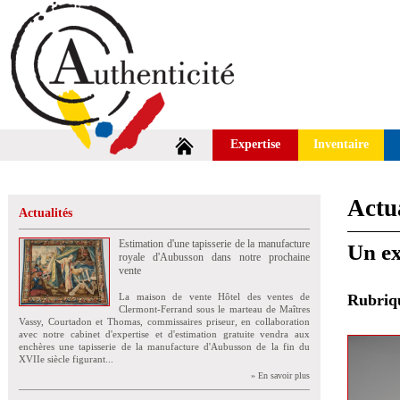
Expertise
Inventaire
Actua
Actualités
Estimation d'une tapisserie de la manufacture
Un ex
royale d'Aubusson dans notre prochaine
vente
La maison de vente Hôtel des ventes de
Rubri
Clermont-Ferrand sous le marteau de Maîtres
Vassy, Courtadon et Thomas, commissaires priseur, en collaboration
avec notre cabinet d'expertise et d'estimation gratuite vendra aux
enchères une tapisserie de la manufacture d'Aubusson de la fin du
XVIIe siècle figurant...
» En savoir plus