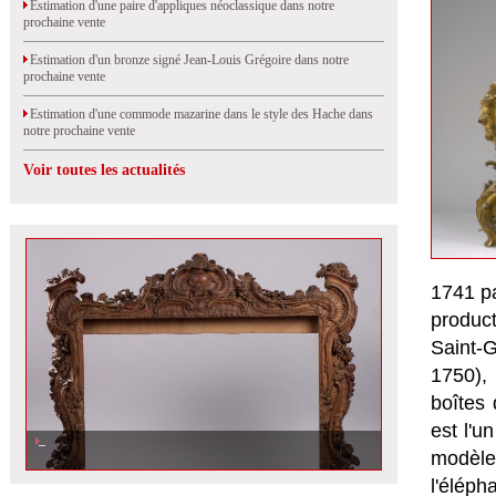
Estimation d'une paire d'appliques néoclassique dans notre
prochaine vente
Estimation d'un bronze signé Jean-Louis Grégoire dans notre
prochaine vente
Estimation d'une commode mazarine dans le style des Hache dans
notre prochaine vente
Voir toutes les actualités
1741 pa
produc
Saint-
1750), 
boîtes
est l'u
Estimation d\'un cadre ancien richement sculpté dans notre prochaine vente
à Orléans
modèles
l'élépha