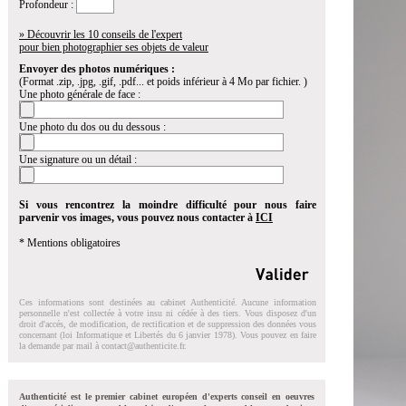
Profondeur :
» Découvrir les 10 conseils de l'expert
pour bien photographier ses objets de valeur
Envoyer des photos numériques :
(Format .zip, .jpg, .gif, .pdf... et poids inférieur à 4 Mo par fichier. )
Une photo générale de face :
Une photo du dos ou du dessous :
Une signature ou un détail :
Si vous rencontrez la moindre difficulté pour nous faire
parvenir vos images, vous pouvez nous contacter à
ICI
* Mentions obligatoires
Ces informations sont destinées au cabinet Authenticité. Aucune information
personnelle n'est collectée à votre insu ni cédée à des tiers. Vous disposez d'un
droit d'accés, de modification, de rectification et de suppression des données vous
concernant (loi Informatique et Libertés du 6 janvier 1978). Vous pouvez en faire
la demande par mail à
contact@authenticite.fr
.
Authenticité est le premier cabinet européen d'experts conseil en oeuvres