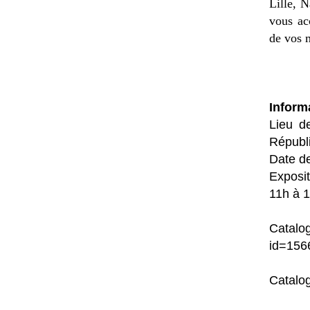
Lille, 
vous ac
de vos 
Inform
Lieu d
Républ
Date de
Exposi
11h à 1
Cata
id=156
Catalo