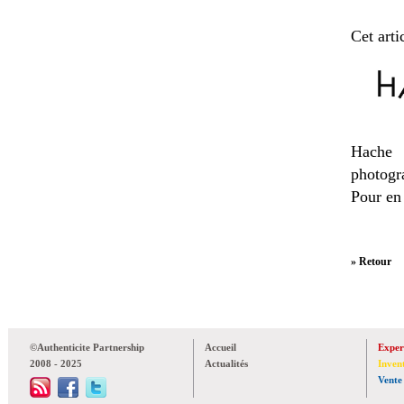
Cet arti
Hache E
photogra
Pour en
» Retour
©Authenticite Partnership
Accueil
Exper
2008 - 2025
Actualités
Inven
Vente