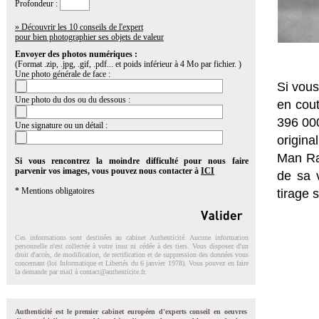
Profondeur :
» Découvrir les 10 conseils de l'expert
pour bien photographier ses objets de valeur
Envoyer des photos numériques :
(Format .zip, .jpg, .gif, .pdf... et poids inférieur à 4 Mo par fichier. )
Une photo générale de face :
Si vous
Une photo du dos ou du dessous :
en cout
396 000
Une signature ou un détail :
origina
Man Ray
Si vous rencontrez la moindre difficulté pour nous faire
parvenir vos images, vous pouvez nous contacter à
ICI
de sa 
* Mentions obligatoires
tirage 
Ces informations sont destinées au cabinet Authenticité. Aucune information
personnelle n'est collectée à votre insu ni cédée à des tiers. Vous disposez d'un
droit d'accés, de modification, de rectification et de suppression des données vous
concernant (loi Informatique et Libertés du 6 janvier 1978). Vous pouvez en faire
la demande par mail à
contact@authenticite.fr
.
Authenticité est le premier cabinet européen d'experts conseil en oeuvres