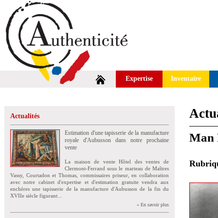
Expertise
Inventaire
Actua
Actualités
Estimation d'une tapisserie de la manufacture
Man 
royale d'Aubusson dans notre prochaine
vente
La maison de vente Hôtel des ventes de
Rubri
Clermont-Ferrand sous le marteau de Maîtres
Vassy, Courtadon et Thomas, commissaires priseur, en collaboration
avec notre cabinet d'expertise et d'estimation gratuite vendra aux
enchères une tapisserie de la manufacture d'Aubusson de la fin du
XVIIe siècle figurant...
» En savoir plus