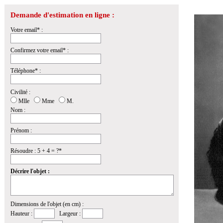
Demande d'estimation en ligne :
Votre email* :
Confirmez votre email* :
Téléphone* :
Civilité :
Mlle
Mme
M.
Nom :
Prénom :
Résoudre : 5 + 4 = ?*
Décrire l'objet :
Dimensions de l'objet (en cm) :
Hauteur :
Largeur :