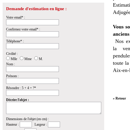
Estimat
Demande d'estimation en ligne :
Adjugée
Votre email* :
Vous so
Confirmez votre email* :
anciens
Nos ex
Téléphone* :
la
ven
Civilité :
pendules
Mlle
Mme
M.
toute l
Nom :
Aix-en-
Prénom :
Résoudre : 5 + 4 = ?*
» Retour
Décrire l'objet :
Dimensions de l'objet (en cm) :
Hauteur :
Largeur :