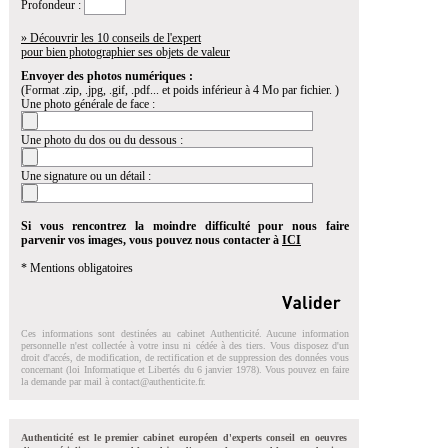
Profondeur :
» Découvrir les 10 conseils de l'expert
pour bien photographier ses objets de valeur
Envoyer des photos numériques :
(Format .zip, .jpg, .gif, .pdf... et poids inférieur à 4 Mo par fichier. )
Une photo générale de face :
Une photo du dos ou du dessous :
Une signature ou un détail :
Si vous rencontrez la moindre difficulté pour nous faire
parvenir vos images, vous pouvez nous contacter à
ICI
* Mentions obligatoires
Ces informations sont destinées au cabinet Authenticité. Aucune information
personnelle n'est collectée à votre insu ni cédée à des tiers. Vous disposez d'un
droit d'accés, de modification, de rectification et de suppression des données vous
concernant (loi Informatique et Libertés du 6 janvier 1978). Vous pouvez en faire
la demande par mail à
contact@authenticite.fr
.
Authenticité est le premier cabinet européen d'experts conseil en oeuvres