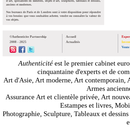
d'art, spécialistes en meubles, objets d'art, sculptures, tableaux et dessins,
anciens et modernes.
Nos bureaux de Paris et de Londres sont à votre disposition pour répondre
à vos besoins que vous souhaitiez acheter, vendre ou connaître la valeur de
vos objets.
©Authenticite Partnership
Accueil
Exper
2008 - 2025
Actualités
Inven
Vente
Authenticité
est le premier cabinet euro
cinquantaine d'experts et de comm
Art d'Asie, Art moderne, Art contemporain, A
Armes anciennes
Assurance Art et clientèle privée, Art nouve
Estampes et livres, Mobil
Photographie, Sculpture, Tableaux et dessins 
e