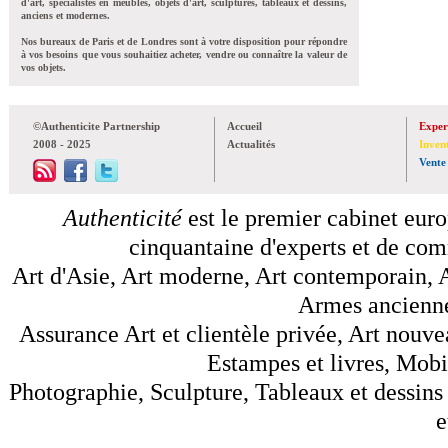
d'art, spécialistes en meubles, objets d'art, sculptures, tableaux et dessins,
anciens et modernes.
Nos bureaux de Paris et de Londres sont à votre disposition pour répondre
à vos besoins que vous souhaitiez acheter, vendre ou connaître la valeur de
vos objets.
©Authenticite Partnership
Accueil
Exper
2008 - 2025
Actualités
Inven
Vente
Authenticité
est le premier cabinet euro
cinquantaine d'experts et de comm
Art d'Asie, Art moderne, Art contemporain, A
Armes anciennes
Assurance Art et clientèle privée, Art nouve
Estampes et livres, Mobil
Photographie, Sculpture, Tableaux et dessins 
e