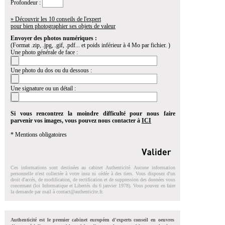
Profondeur :
» Découvrir les 10 conseils de l'expert
pour bien photographier ses objets de valeur
Envoyer des photos numériques :
(Format .zip, .jpg, .gif, .pdf... et poids inférieur à 4 Mo par fichier. )
Une photo générale de face :
Une photo du dos ou du dessous :
Une signature ou un détail :
Si vous rencontrez la moindre difficulté pour nous faire
parvenir vos images, vous pouvez nous contacter à
ICI
* Mentions obligatoires
Ces informations sont destinées au cabinet Authenticité. Aucune information
personnelle n'est collectée à votre insu ni cédée à des tiers. Vous disposez d'un
droit d'accés, de modification, de rectification et de suppression des données vous
concernant (loi Informatique et Libertés du 6 janvier 1978). Vous pouvez en faire
la demande par mail à
contact@authenticite.fr
.
Authenticité est le premier cabinet européen d'experts conseil en oeuvres