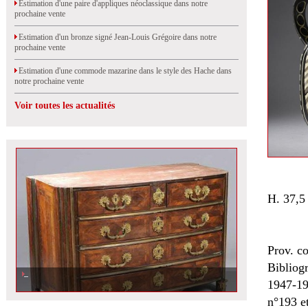
Estimation d'une paire d'appliques néoclassique dans notre
prochaine vente
Estimation d'un bronze signé Jean-Louis Grégoire dans notre
prochaine vente
Estimation d'une commode mazarine dans le style des Hache dans
notre prochaine vente
Voir toutes les actualités
H. 37,5
Prov. co
Bibliog
1947-19
n°193 et