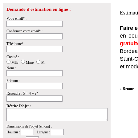
Demande d'estimation en ligne :
Estimat
Votre email* :
Faire 
Confirmez votre email* :
en oeuv
gratui
Téléphone* :
Bordeau
Civilité :
Saint-
Mlle
Mme
M.
et mod
Nom :
Prénom :
» Retour
Résoudre : 5 + 4 = ?*
Décrire l'objet :
Dimensions de l'objet (en cm) :
Hauteur :
Largeur :