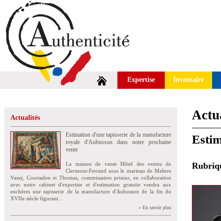
Expertise
Inventaire
Actua
Actualités
Estimation d'une tapisserie de la manufacture
Estim
royale d'Aubusson dans notre prochaine
vente
La maison de vente Hôtel des ventes de
Rubri
Clermont-Ferrand sous le marteau de Maîtres
Vassy, Courtadon et Thomas, commissaires priseur, en collaboration
avec notre cabinet d'expertise et d'estimation gratuite vendra aux
enchères une tapisserie de la manufacture d'Aubusson de la fin du
XVIIe siècle figurant...
» En savoir plus