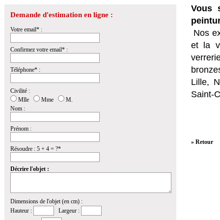
Vous s
Demande d'estimation en ligne :
peintu
Votre email* :
Nos ex
et la
v
Confirmez votre email* :
verrer
bronzes
Téléphone* :
Lille,
Civilité :
Saint-
Mlle
Mme
M.
Nom :
Prénom :
» Retour
Résoudre : 5 + 4 = ?*
Décrire l'objet :
Dimensions de l'objet (en cm) :
Hauteur :
Largeur :