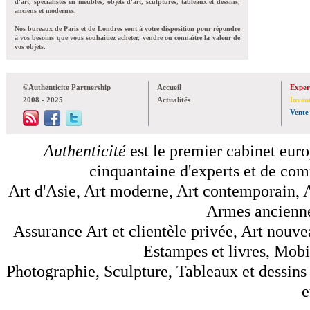
d'art, spécialistes en meubles, objets d'art, sculptures, tableaux et dessins,
anciens et modernes.
Nos bureaux de Paris et de Londres sont à votre disposition pour répondre
à vos besoins que vous souhaitiez acheter, vendre ou connaître la valeur de
vos objets.
©Authenticite Partnership
Accueil
Exper
2008 - 2025
Actualités
Inven
Vente
Authenticité
est le premier cabinet euro
cinquantaine d'experts et de comm
Art d'Asie, Art moderne, Art contemporain, A
Armes anciennes
Assurance Art et clientèle privée, Art nouve
Estampes et livres, Mobil
Photographie, Sculpture, Tableaux et dessins 
e