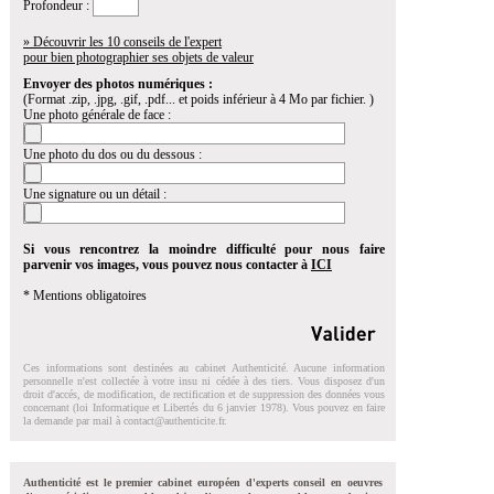
Profondeur :
» Découvrir les 10 conseils de l'expert
pour bien photographier ses objets de valeur
Envoyer des photos numériques :
(Format .zip, .jpg, .gif, .pdf... et poids inférieur à 4 Mo par fichier. )
Une photo générale de face :
Une photo du dos ou du dessous :
Une signature ou un détail :
Si vous rencontrez la moindre difficulté pour nous faire
parvenir vos images, vous pouvez nous contacter à
ICI
* Mentions obligatoires
Ces informations sont destinées au cabinet Authenticité. Aucune information
personnelle n'est collectée à votre insu ni cédée à des tiers. Vous disposez d'un
droit d'accés, de modification, de rectification et de suppression des données vous
concernant (loi Informatique et Libertés du 6 janvier 1978). Vous pouvez en faire
la demande par mail à
contact@authenticite.fr
.
Authenticité est le premier cabinet européen d'experts conseil en oeuvres