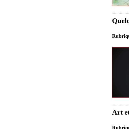
Quelq
Rubri
Art e
Rubri