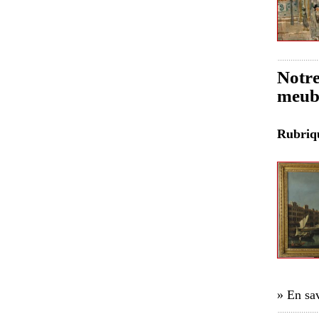
Notre
meubl
Rubri
» En sav