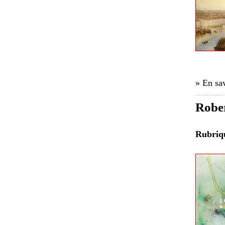
» En sav
Rober
Rubri