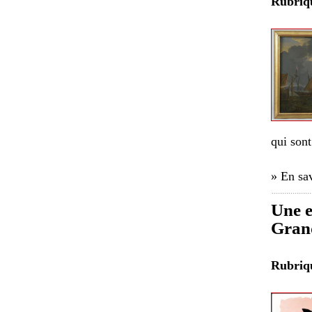
Rubri
qui sont
» En sav
Une e
Grand
Rubri