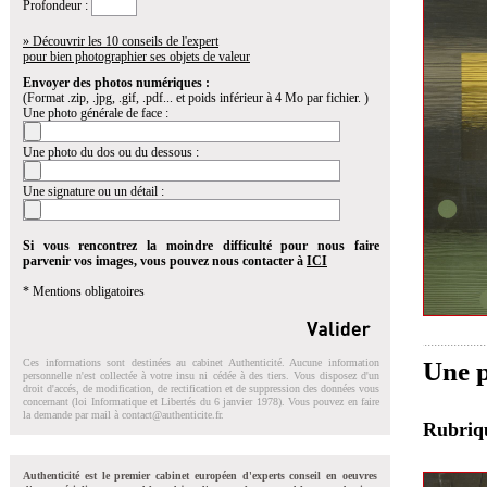
Profondeur :
» Découvrir les 10 conseils de l'expert
pour bien photographier ses objets de valeur
Envoyer des photos numériques :
(Format .zip, .jpg, .gif, .pdf... et poids inférieur à 4 Mo par fichier. )
Une photo générale de face :
Une photo du dos ou du dessous :
Une signature ou un détail :
Si vous rencontrez la moindre difficulté pour nous faire
parvenir vos images, vous pouvez nous contacter à
ICI
* Mentions obligatoires
Une p
Ces informations sont destinées au cabinet Authenticité. Aucune information
personnelle n'est collectée à votre insu ni cédée à des tiers. Vous disposez d'un
droit d'accés, de modification, de rectification et de suppression des données vous
concernant (loi Informatique et Libertés du 6 janvier 1978). Vous pouvez en faire
la demande par mail à
contact@authenticite.fr
.
Rubri
Authenticité est le premier cabinet européen d'experts conseil en oeuvres