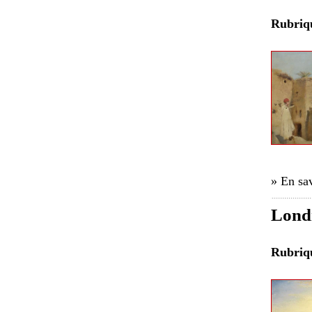
Rubri
» En sav
Londr
Rubri