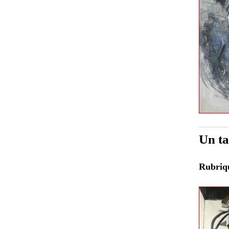
Un t
Rubri