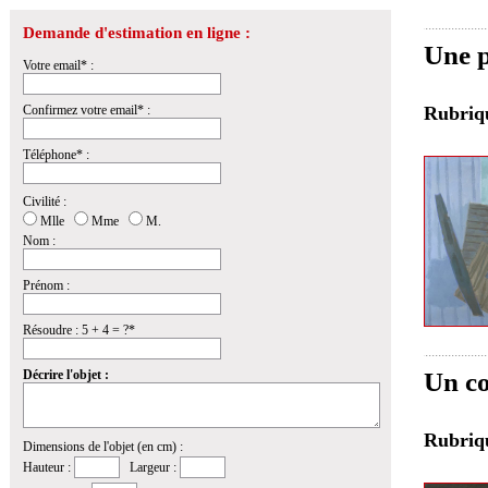
Demande d'estimation en ligne :
Une p
Votre email* :
Confirmez votre email* :
Rubri
Téléphone* :
Civilité :
Mlle
Mme
M.
Nom :
Prénom :
Résoudre : 5 + 4 = ?*
Décrire l'objet :
Un co
Rubri
Dimensions de l'objet (en cm) :
Hauteur :
Largeur :