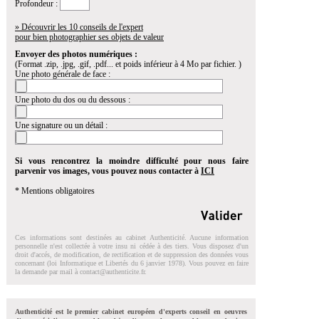
Profondeur :
» Découvrir les 10 conseils de l'expert
pour bien photographier ses objets de valeur
Envoyer des photos numériques :
(Format .zip, .jpg, .gif, .pdf... et poids inférieur à 4 Mo par fichier. )
Une photo générale de face :
Une photo du dos ou du dessous :
Une signature ou un détail :
Si vous rencontrez la moindre difficulté pour nous faire
parvenir vos images, vous pouvez nous contacter à
ICI
* Mentions obligatoires
Ces informations sont destinées au cabinet Authenticité. Aucune information
personnelle n'est collectée à votre insu ni cédée à des tiers. Vous disposez d'un
droit d'accés, de modification, de rectification et de suppression des données vous
concernant (loi Informatique et Libertés du 6 janvier 1978). Vous pouvez en faire
la demande par mail à
contact@authenticite.fr
.
Authenticité est le premier cabinet européen d'experts conseil en oeuvres