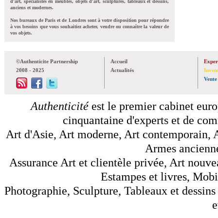
d'art, spécialistes en meubles, objets d'art, sculptures, tableaux et dessins,
anciens et modernes.
Nos bureaux de Paris et de Londres sont à votre disposition pour répondre
à vos besoins que vous souhaitiez acheter, vendre ou connaître la valeur de
vos objets.
©Authenticite Partnership
Accueil
Exper
2008 - 2025
Actualités
Inven
Vente
Authenticité
est le premier cabinet euro
cinquantaine d'experts et de comm
Art d'Asie, Art moderne, Art contemporain, A
Armes anciennes
Assurance Art et clientèle privée, Art nouve
Estampes et livres, Mobil
Photographie, Sculpture, Tableaux et dessins 
e