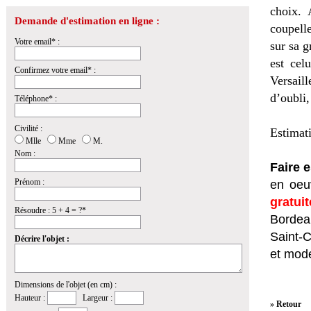
choix. 
Demande d'estimation en ligne :
coupelle
Votre email* :
sur sa g
est cel
Confirmez votre email* :
Versail
d’oubli,
Téléphone* :
Civilité :
Estimat
Mlle
Mme
M.
Nom :
Faire 
Prénom :
en oeuv
gratui
Résoudre : 5 + 4 = ?*
Bordeau
Saint-
Décrire l'objet :
et mod
Dimensions de l'objet (en cm) :
Hauteur :
Largeur :
» Retour