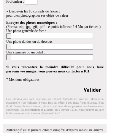
Profondeur :
» Découvrir les 10 conseils de l'expert
pour bien photographier ses objets de valeur
Envoyer des photos numériques :
(Format .zip, .jpg, .gif, .pdf... et poids inférieur à 4 Mo par fichier. )
Une photo générale de face :
Une photo du dos ou du dessous :
Une signature ou un détail :
Si vous rencontrez la moindre difficulté pour nous faire
parvenir vos images, vous pouvez nous contacter à
ICI
* Mentions obligatoires
Ces informations sont destinées au cabinet Authenticité. Aucune information
personnelle n'est collectée à votre insu ni cédée à des tiers. Vous disposez d'un
droit d'accés, de modification, de rectification et de suppression des données vous
concernant (loi Informatique et Libertés du 6 janvier 1978). Vous pouvez en faire
la demande par mail à
contact@authenticite.fr
.
Authenticité est le premier cabinet européen d'experts conseil en oeuvres