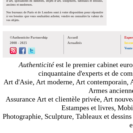
d'art, spécialistes en meubles, objets d'art, sculptures, tableaux et dessins,
anciens et modernes.
Nos bureaux de Paris et de Londres sont à votre disposition pour répondre
à vos besoins que vous souhaitiez acheter, vendre ou connaître la valeur de
vos objets.
©Authenticite Partnership
Accueil
Exper
2008 - 2025
Actualités
Inven
Vente
Authenticité
est le premier cabinet euro
cinquantaine d'experts et de comm
Art d'Asie, Art moderne, Art contemporain, A
Armes anciennes
Assurance Art et clientèle privée, Art nouve
Estampes et livres, Mobil
Photographie, Sculpture, Tableaux et dessins 
e