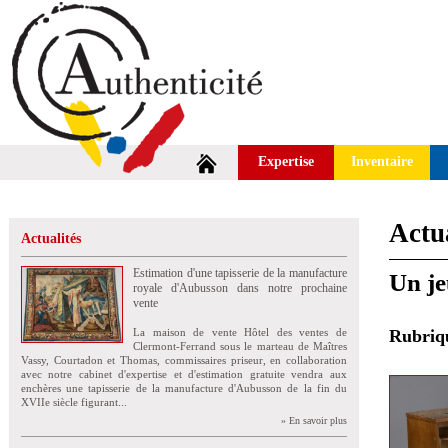
Expertise
Inventaire
Actua
Actualités
Estimation d'une tapisserie de la manufacture
Un je
royale d'Aubusson dans notre prochaine
vente
La maison de vente Hôtel des ventes de
Rubri
Clermont-Ferrand sous le marteau de Maîtres
Vassy, Courtadon et Thomas, commissaires priseur, en collaboration
avec notre cabinet d'expertise et d'estimation gratuite vendra aux
enchères une tapisserie de la manufacture d'Aubusson de la fin du
XVIIe siècle figurant...
» En savoir plus