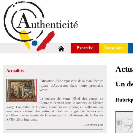
Expertise
Inventaire
Actua
Actualités
Estimation d'une tapisserie de la manufacture
Un d
royale d'Aubusson dans notre prochaine
vente
La maison de vente Hôtel des ventes de
Rubri
Clermont-Ferrand sous le marteau de Maîtres
Vassy, Courtadon et Thomas, commissaires priseur, en collaboration
avec notre cabinet d'expertise et d'estimation gratuite vendra aux
enchères une tapisserie de la manufacture d'Aubusson de la fin du
XVIIe siècle figurant...
» En savoir plus