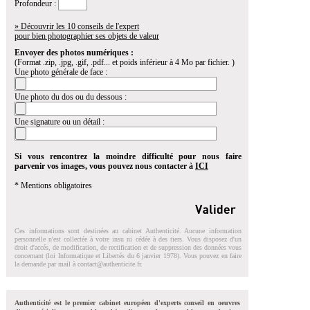
Profondeur :
» Découvrir les 10 conseils de l'expert
pour bien photographier ses objets de valeur
Envoyer des photos numériques :
(Format .zip, .jpg, .gif, .pdf... et poids inférieur à 4 Mo par fichier. )
Une photo générale de face :
Une photo du dos ou du dessous :
Une signature ou un détail :
Si vous rencontrez la moindre difficulté pour nous faire
parvenir vos images, vous pouvez nous contacter à
ICI
* Mentions obligatoires
Ces informations sont destinées au cabinet Authenticité. Aucune information
personnelle n'est collectée à votre insu ni cédée à des tiers. Vous disposez d'un
droit d'accés, de modification, de rectification et de suppression des données vous
concernant (loi Informatique et Libertés du 6 janvier 1978). Vous pouvez en faire
la demande par mail à
contact@authenticite.fr
.
Authenticité est le premier cabinet européen d'experts conseil en oeuvres