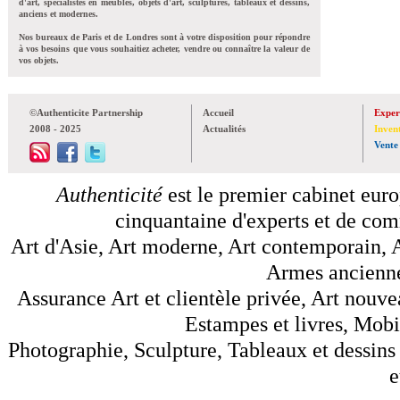
d'art, spécialistes en meubles, objets d'art, sculptures, tableaux et dessins,
anciens et modernes.
Nos bureaux de Paris et de Londres sont à votre disposition pour répondre
à vos besoins que vous souhaitiez acheter, vendre ou connaître la valeur de
vos objets.
©Authenticite Partnership
Accueil
Exper
2008 - 2025
Actualités
Inven
Vente
Authenticité
est le premier cabinet euro
cinquantaine d'experts et de comm
Art d'Asie, Art moderne, Art contemporain, A
Armes anciennes
Assurance Art et clientèle privée, Art nouve
Estampes et livres, Mobil
Photographie, Sculpture, Tableaux et dessins 
e