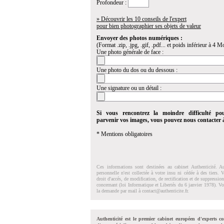
Profondeur :
» Découvrir les 10 conseils de l'expert
pour bien photographier ses objets de valeur
Envoyer des photos numériques :
(Format .zip, .jpg, .gif, .pdf... et poids inférieur à 4 Mo
Une photo générale de face :
Une photo du dos ou du dessous :
Une signature ou un détail :
Si vous rencontrez la moindre difficulté po
parvenir vos images, vous pouvez nous contacter
* Mentions obligatoires
Ces informations sont destinées au cabinet Authenticité. A
personnelle n'est collectée à votre insu ni cédée à des tiers.
droit d'accés, de modification, de rectification et de suppressi
concernant (loi Informatique et Libertés du 6 janvier 1978). V
la demande par mail à
contact@authenticite.fr
.
Authenticité est le premier cabinet européen d'experts co