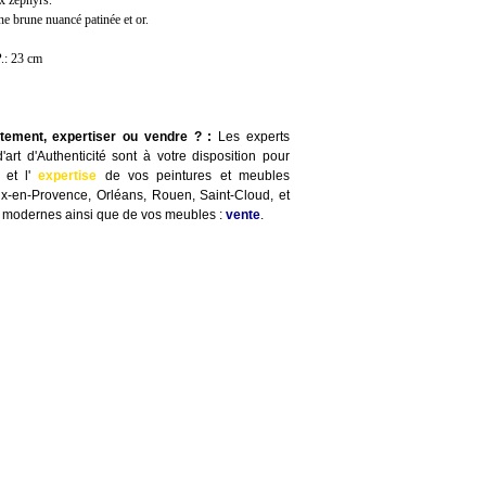
x zéphyrs.
ne brune nuancé patinée et or.
P.: 23 cm
itement, expertiser ou vendre ?
:
Les experts
art d'Authenticité sont à votre disposition pour
e
et l'
expertise
de vos peintures et meubles
Aix-en-Provence, Orléans, Rouen, Saint-Cloud, et
t modernes ainsi que de vos meubles :
vente
.