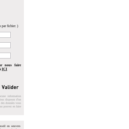
 par fichier. )
ur nous faire
 à
ICI
ucune information
 Vous disposez d'un
on des données vous
ous pouvez en faire
nseil en oeuvres