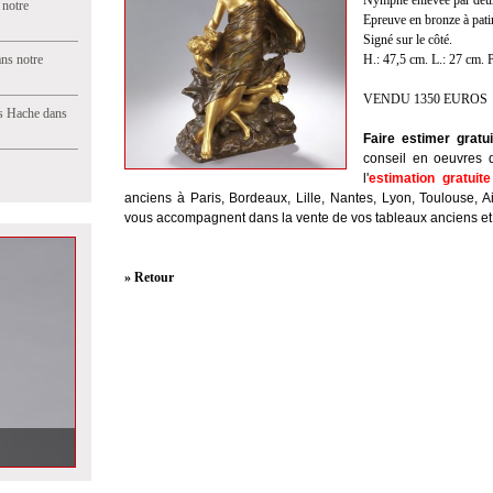
Nymphe enlevée par deu
 notre
Epreuve en bronze à pati
Signé sur le côté.
ns notre
H.: 47,5 cm. L.: 27 cm. 
VENDU 1350 EUROS
s Hache dans
Faire estimer gratu
conseil en oeuvres d'
l'
estimation gratuit
anciens à Paris, Bordeaux, Lille, Nantes, Lyon, Toulouse, 
vous accompagnent dans la vente de vos tableaux anciens e
» Retour