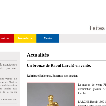
pertise
Inventaire
Vente
Actualités
 la manufacture
Un bronze de Raoul Larché en vente.
tre prochaine
Rubrique
Sculptures
,
Expertise et estimation
des ventes de
teau de Maîtres
La maison de vente Phil
n collaboration
uite vendra aux
d'estimation gratuite 
on de la fin du
Larché.
» En savoir plus
LARCHÉ Raoul (1860-19