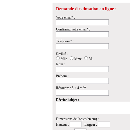
Demande d'estimation en ligne :
Votre email* :
Confirmez votre email* :
Téléphone* :
Civilité :
Mlle
Mme
M.
Nom :
Prénom :
Résoudre : 5 + 4 = ?*
Décrire l'objet :
Dimensions de l'objet (en cm) :
Hauteur :
Largeur :