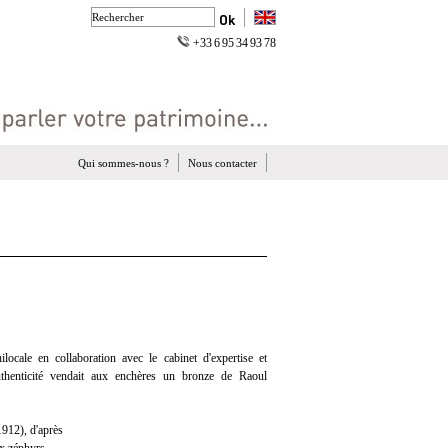
+33 6 95 34 93 78
Qui sommes-nous ?
Nous contacter
ocale en collaboration avec le cabinet d'expertise et
Authenticité vendait aux enchères un bronze de Raoul
12), d'après