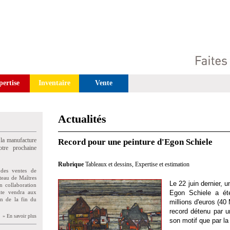
pertise
Inventaire
Vente
Actualités
 la manufacture
Record pour une peinture d'Egon Schiele
tre prochaine
Rubrique
Tableaux et dessins
,
Expertise et estimation
des ventes de
teau de Maîtres
Le 22 juin dernier, 
n collaboration
uite vendra aux
Egon Schiele a ét
on de la fin du
millions d'euros (40
record détenu par u
» En savoir plus
son motif que par la 