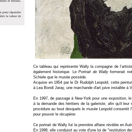
leaux et dessins,
on pour répondre
ître la valeur de
Ce tableau qui représente Wally la compagne de l’artiste
également historique. Le
Portrait de Wally
formerait no
Schiele que le musée possède.
Acquise en 1954 par le Dr Rudolph Leopold, cette peintur
à Lea Bondi Jaray, une marchande d'art juive installée à
En 1997, de passage à New-York pour une exposition, le po
à la demande des héritiers de la galeriste, afin qu'il leur
procédure au bout desquels le musée Leopold consentit l'a
pour pouvoir le récupérer.
Ce portrait de Wally fut la première affaire révélée en Autr
En 1998, elle conduisit au vote d'une loi de "restitution des