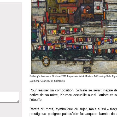
Sotheby’s London – 22 June 2011 Impressionist & Modern ArtEvening Sale Egon 
120.5cm, Courtesy of Sotheby's
Pour réaliser sa composition, Schiele se serait inspiré 
native de sa mère, Krumau accueille aussi l’artiste et s
l’étouffe.
Rareté du motif, symbolique du sujet, mais aussi « traçab
prestigieux pedigree puisqu’elle fut acquise l'année de