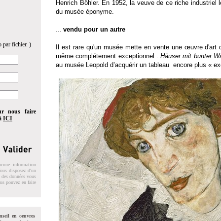
Henrich Böhler. En 1952, la veuve de ce riche industriel
du musée éponyme.
vendu pour un autre
…
 par fichier. )
Il est rare qu'un musée mette en vente une œuvre d'art d
même complétement exceptionnel :
Häuser mit bunter Wä
au musée Leopold d’acquérir un tableau encore plus « ex
ur nous faire
 à
ICI
ucune information
 Vous disposez d'un
on des données vous
ous pouvez en faire
nseil en oeuvres