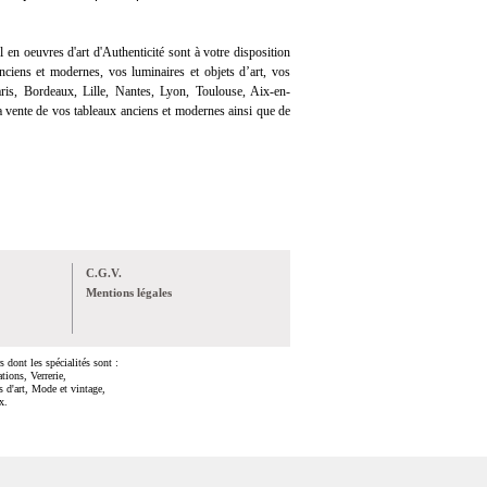
l en oeuvres d'art d'Authenticité sont à votre disposition
ciens et modernes, vos luminaires et objets d’art, vos
ris, Bordeaux, Lille, Nantes, Lyon, Toulouse, Aix-en-
 vente de vos tableaux anciens et modernes ainsi que de
C.G.V.
Mentions légales
 dont les spécialités sont :
tions, Verrerie,
s d'art, Mode et vintage,
x.