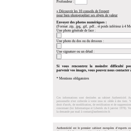
Profondeur :
» Découvrir les 10 conseils de l'expert
pour bien photographier ses objets de valeur
Envoyer des photos numériques :
(Format .zip, .jpg, .gif, .pdf... et poids inférieur à 4 Mo
Une photo générale de face :
Une photo du dos ou du dessous :
Une signature ou un détail :
Si vous rencontrez la moindre difficulté po
parvenir vos images, vous pouvez nous contacter
* Mentions obligatoires
Ces informations sont destinées au cabinet Authenticité. A
personnelle n'est collectée à votre insu ni cédée à des tiers.
droit d'accés, de modification, de rectification et de suppressi
concernant (loi Informatique et Libertés du 6 janvier 1978). V
la demande par mail à
contact@authenticite.fr
.
Authenticité est le premier cabinet européen d'experts co