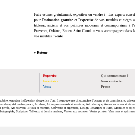
Faire estimer gratuitement, expertiser ou vendre ? :
Les experts consei
pour l'
estimation gratuite
et l'
expertise
de vos meubles et sièges an
tableaux anciens et vos peintures modernes et contemporaines à Pa
Provence, Orléans, Rouen, Saint-Cloud, et vous accompagnent dans la
vos meubles :
vente
.
» Retour
Expertise
Qui sommes nous ?
Inventaire
Nous contacter
Vente
Presse
cabinet européen indépendant d'expertise d'art. Il regroupe une cinquantaine d'experts et de commissaires-priseurs
 moderne, Art contemporain, Art déco, Art impressionniste et moderne, Art islamique, Armes anciennes et décora
le privée, Art nouveau, Bijoux et montres, Orfèvrerie et argenterie, Design, Estampes et livres, Mobilier et objet
hotographie, Sculpture, Tableaux et dessins anciens, Ventes aux enchères, Ventes privées, Vins rares et spiritueu