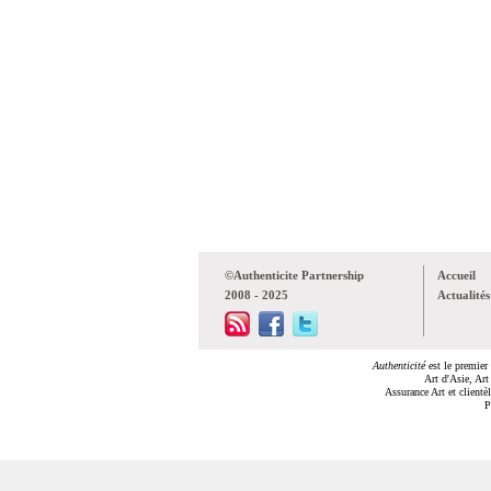
©Authenticite Partnership
Accueil
2008 - 2025
Actualités
Authenticité
est le premier 
Art d'Asie, Art
Assurance Art et clientè
P