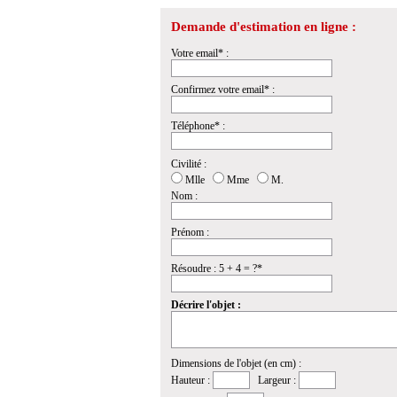
Demande d'estimation en ligne :
Votre email* :
Confirmez votre email* :
Téléphone* :
Civilité :
Mlle
Mme
M.
Nom :
Prénom :
Résoudre : 5 + 4 = ?*
Décrire l'objet :
Dimensions de l'objet (en cm) :
Hauteur :
Largeur :