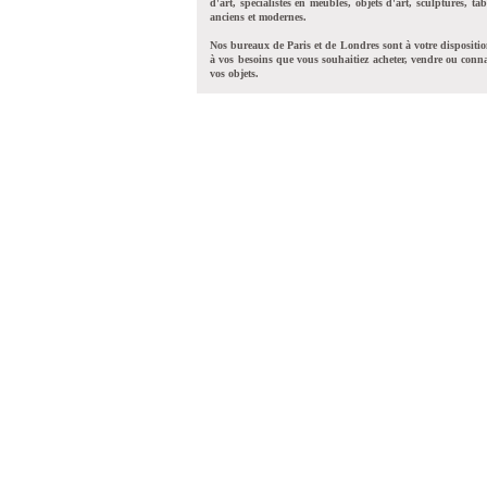
d'art, spécialistes en meubles, objets d'art, sculptures, tab
anciens et modernes.
Nos bureaux de Paris et de Londres sont à votre dispositi
à vos besoins que vous souhaitiez acheter, vendre ou conna
vos objets.