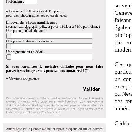
Profondeur :
se ven
» Découvrir les 10 conseils de l'expert
Genève
pour bien photographier ses objets de valeur
faisan
Envoyer des photos numériques :
égaleme
(Format .zip, .jpg, .gif, .pdf... et poids inférieur à 4 Mo par fichier. )
Une photo générale de face :
bibliop
pas en
Une photo du dos ou du dessous :
modern
Une signature ou un détail :
Ces qu
Si vous rencontrez la moindre difficulté pour nous faire
particu
parvenir vos images, vous pouvez nous contacter à
ICI
un con
* Mentions obligatoires
except
ou New
Ces informations sont destinées au cabinet Authenticité. Aucune information
des œu
personnelle n'est collectée à votre insu ni cédée à des tiers. Vous disposez d'un
droit d'accés, de modification, de rectification et de suppression des données vous
année.
concernant (loi Informatique et Libertés du 6 janvier 1978). Vous pouvez en faire
la demande par mail à
contact@authenticite.fr
.
Cédric 
Authenticité est le premier cabinet européen d'experts conseil en oeuvres