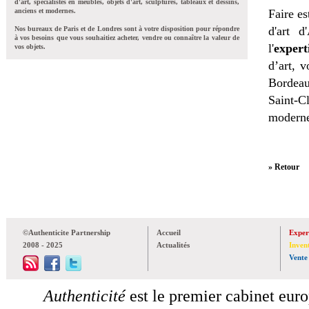
d'art, spécialistes en meubles, objets d'art, sculptures, tableaux et dessins,
anciens et modernes.
Faire es
d'art d
Nos bureaux de Paris et de Londres sont à votre disposition pour répondre
à vos besoins que vous souhaitiez acheter, vendre ou connaître la valeur de
l'
expert
vos objets.
d’art, 
Bordeau
Saint-C
moderne
» Retour
©Authenticite Partnership
Accueil
Exper
2008 - 2025
Actualités
Inven
Vente
Authenticité
est le premier cabinet euro