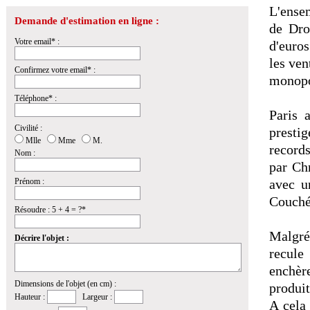
L'ense
Demande d'estimation en ligne :
de Dro
Votre email* :
d'euros
les ven
Confirmez votre email* :
monopo
Téléphone* :
Paris 
Civilité :
prestig
Mlle
Mme
M.
record
Nom :
par Chr
Prénom :
avec u
Couché 
Résoudre : 5 + 4 = ?*
Malgré 
Décrire l'objet :
recule
enchèr
Dimensions de l'objet (en cm) :
produit
Hauteur :
Largeur :
A cela