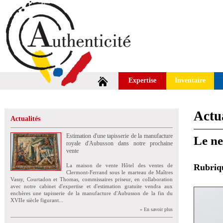
Expertise
Inventaire
Actua
Actualités
Estimation d'une tapisserie de la manufacture
Le ne
royale d'Aubusson dans notre prochaine
vente
La maison de vente Hôtel des ventes de
Rubri
Clermont-Ferrand sous le marteau de Maîtres
Vassy, Courtadon et Thomas, commissaires priseur, en collaboration
avec notre cabinet d'expertise et d'estimation gratuite vendra aux
enchères une tapisserie de la manufacture d'Aubusson de la fin du
XVIIe siècle figurant...
» En savoir plus