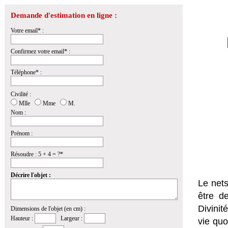
Demande d'estimation en ligne :
Votre email* :
Confirmez votre email* :
Téléphone* :
Civilité :
Mlle
Mme
M.
Nom :
Prénom :
Résoudre : 5 + 4 = ?*
Décrire l'objet :
Le nets
être de
Divinit
Dimensions de l'objet (en cm) :
Hauteur :
Largeur :
vie quo