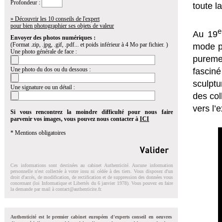
Profondeur :
toute l
» Découvrir les 10 conseils de l'expert
pour bien photographier ses objets de valeur
e
Au 19
Envoyer des photos numériques :
(Format .zip, .jpg, .gif, .pdf... et poids inférieur à 4 Mo par fichier. )
mode pl
Une photo générale de face :
puremen
Une photo du dos ou du dessous :
fascin
sculpt
Une signature ou un détail :
des col
vers l’
Si vous rencontrez la moindre difficulté pour nous faire
parvenir vos images, vous pouvez nous contacter à
ICI
* Mentions obligatoires
Ces informations sont destinées au cabinet Authenticité. Aucune information
personnelle n'est collectée à votre insu ni cédée à des tiers. Vous disposez d'un
droit d'accés, de modification, de rectification et de suppression des données vous
concernant (loi Informatique et Libertés du 6 janvier 1978). Vous pouvez en faire
la demande par mail à
contact@authenticite.fr
.
Authenticité est le premier cabinet européen d'experts conseil en oeuvres