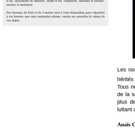
d'art, spécialistes en meubles, objets d'art, sculptures, tableaux et dessins,
anciens et modernes.
Nos bureaux de Paris et de Londres sont à votre disposition pour répondre
à vos besoins que vous souhaitiez acheter, vendre ou connaître la valeur de
vos objets.
Les no
hérités
Tous ne
de la s
plus d
luttant
Anaïs 