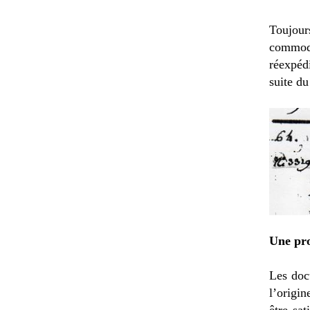
Toujour
commod
réexpéd
suite du
Une pr
Les doc
l’origi