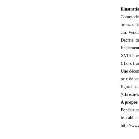
Illustrati
Commode ma
bronzes d
cm. Vendue
Décrite d
finalemen
XVIIIème s
€ hors frai
Une déconv
prix de ve
figurait d
(Christie’
A propos 
Fondatrice
le cabine
http://www