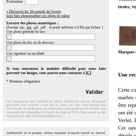
Profondeur :
tiroirs, 
» Découvrir les 10 conseils de l'expert
pour bien photographier ses objets de valeur
Envoyer des photos numériques :
(Format .zip, .jpg, .gif, .pdf... et poids inférieur à 4 Mo par fichier. )
Une photo générale de face :
Une photo du dos ou du dessous :
Marques 
Une signature ou un détail :
Si vous rencontrez la moindre difficulté pour nous faire
parvenir vos images, vous pouvez nous contacter à
ICI
Une rec
* Mentions obligatoires
Cette c
marbre e
Ces informations sont destinées au cabinet Authenticité. Aucune information
être rep
personnelle n'est collectée à votre insu ni cédée à des tiers. Vous disposez d'un
droit d'accés, de modification, de rectification et de suppression des données vous
ont été 
concernant (loi Informatique et Libertés du 6 janvier 1978). Vous pouvez en faire
la demande par mail à
contact@authenticite.fr
.
Verlet, 
Cet ouv
Authenticité est le premier cabinet européen d'experts conseil en oeuvres
détails 