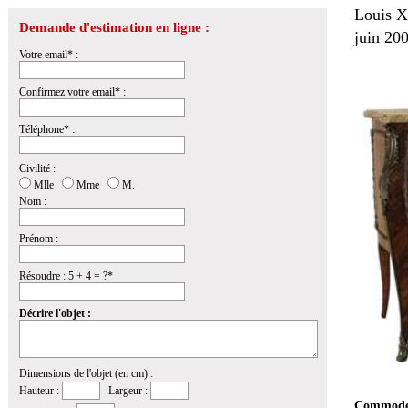
Louis XV
Demande d'estimation en ligne :
juin 200
Votre email* :
Confirmez votre email* :
Téléphone* :
Civilité :
Mlle
Mme
M.
Nom :
Prénom :
Résoudre : 5 + 4 = ?*
Décrire l'objet :
Dimensions de l'objet (en cm) :
Hauteur :
Largeur :
Commode e