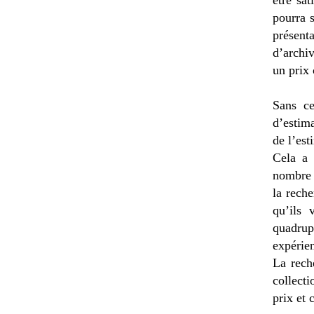
être sat
pourra 
présent
d’archi
un prix
Sans ce
d’estim
de l’est
Cela a 
nombre d
la rech
qu’ils 
quadrup
expérie
La rech
collect
prix et 