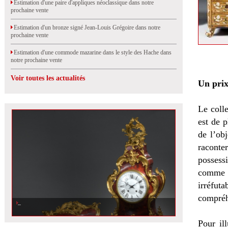
Estimation d'une paire d'appliques néoclassique dans notre
prochaine vente
Estimation d'un bronze signé Jean-Louis Grégoire dans notre
prochaine vente
Estimation d'une commode mazarine dans le style des Hache dans
notre prochaine vente
Voir toutes les actualités
Un prix 
Le coll
est de 
de l’obj
raconte
possessi
comme é
irréfut
compréh
Estimation d\'un important cartel et sa console de style Louis XV dans
notre prochaine vente à Rouen
Pour il