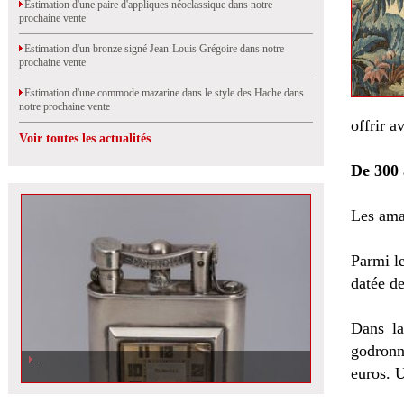
Estimation d'une paire d'appliques néoclassique dans notre
prochaine vente
Estimation d'un bronze signé Jean-Louis Grégoire dans notre
prochaine vente
Estimation d'une commode mazarine dans le style des Hache dans
notre prochaine vente
offrir 
Voir toutes les actualités
De 300 
Les ama
Parmi le
datée d
Dans la
godronn
Estimation d\'un briquet montre d\'Alfred Dunhill dans notre prochaine
vente à Rouen chez Sequana
euros. U