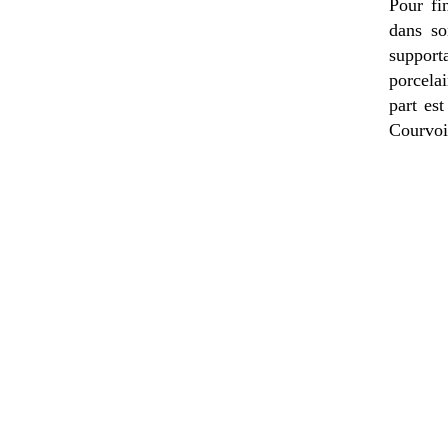
Pour fi
dans so
support
porcela
part est
Courvois