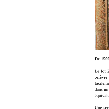
De 1500
Le lot 
orfèvre
facilem
dans un 
équivale
Une séri