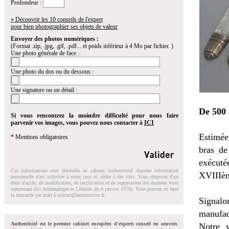
Profondeur :
» Découvrir les 10 conseils de l'expert
pour bien photographier ses objets de valeur
Envoyer des photos numériques :
(Format .zip, .jpg, .gif, .pdf... et poids inférieur à 4 Mo par fichier. )
Une photo générale de face :
Une photo du dos ou du dessous :
Une signature ou un détail :
De 500 
Si vous rencontrez la moindre difficulté pour nous faire
parvenir vos images, vous pouvez nous contacter à
ICI
Estimée 
* Mentions obligatoires
bras de
exécuté
Ces informations sont destinées au cabinet Authenticité. Aucune information
XVIIIème
personnelle n'est collectée à votre insu ni cédée à des tiers. Vous disposez d'un
droit d'accés, de modification, de rectification et de suppression des données vous
concernant (loi Informatique et Libertés du 6 janvier 1978). Vous pouvez en faire
la demande par mail à
contact@authenticite.fr
.
Signalo
manufac
Authenticité est le premier cabinet européen d'experts conseil en oeuvres
Notre v