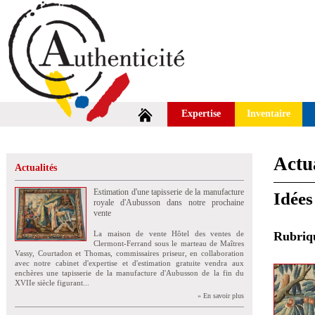
Expertise
Inventaire
Actua
Actualités
Estimation d'une tapisserie de la manufacture
Idées
royale d'Aubusson dans notre prochaine
vente
La maison de vente Hôtel des ventes de
Rubri
Clermont-Ferrand sous le marteau de Maîtres
Vassy, Courtadon et Thomas, commissaires priseur, en collaboration
avec notre cabinet d'expertise et d'estimation gratuite vendra aux
enchères une tapisserie de la manufacture d'Aubusson de la fin du
XVIIe siècle figurant...
» En savoir plus