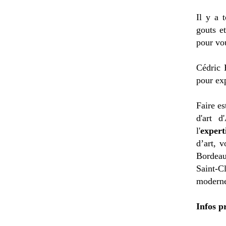
Il y a 
gouts e
pour vo
Cédric 
pour exp
Faire es
d'art d
l'
expert
d’art, 
Bordeau
Saint-C
moderne
Infos p