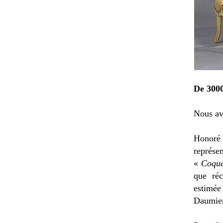
De 3000
Nous av
Honoré 
représe
«
Coque
que réc
estimée
Daumier