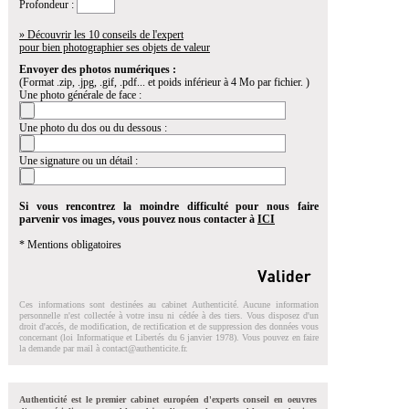
Profondeur :
» Découvrir les 10 conseils de l'expert
pour bien photographier ses objets de valeur
Envoyer des photos numériques :
(Format .zip, .jpg, .gif, .pdf... et poids inférieur à 4 Mo par fichier. )
Une photo générale de face :
Une photo du dos ou du dessous :
Une signature ou un détail :
Si vous rencontrez la moindre difficulté pour nous faire
parvenir vos images, vous pouvez nous contacter à
ICI
* Mentions obligatoires
Ces informations sont destinées au cabinet Authenticité. Aucune information
personnelle n'est collectée à votre insu ni cédée à des tiers. Vous disposez d'un
droit d'accés, de modification, de rectification et de suppression des données vous
concernant (loi Informatique et Libertés du 6 janvier 1978). Vous pouvez en faire
la demande par mail à
contact@authenticite.fr
.
Authenticité est le premier cabinet européen d'experts conseil en oeuvres