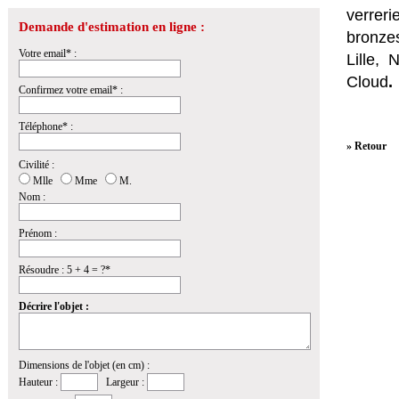
verrer
Demande d'estimation en ligne :
bronzes
Votre email* :
Lille,
Cloud
.
Confirmez votre email* :
Téléphone* :
» Retour
Civilité :
Mlle
Mme
M.
Nom :
Prénom :
Résoudre : 5 + 4 = ?*
Décrire l'objet :
Dimensions de l'objet (en cm) :
Hauteur :
Largeur :