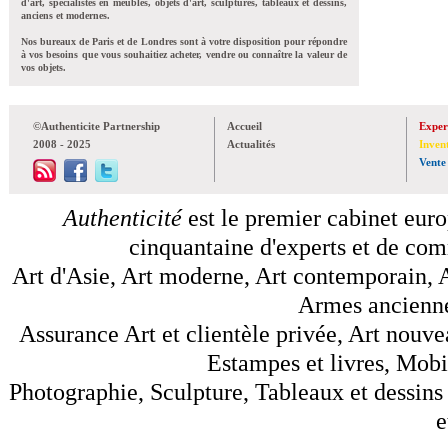
d'art, spécialistes en meubles, objets d'art, sculptures, tableaux et dessins,
anciens et modernes.
Nos bureaux de Paris et de Londres sont à votre disposition pour répondre
à vos besoins que vous souhaitiez acheter, vendre ou connaître la valeur de
vos objets.
©Authenticite Partnership
Accueil
Exper
2008 - 2025
Actualités
Inven
Vente
Authenticité
est le premier cabinet euro
cinquantaine d'experts et de comm
Art d'Asie, Art moderne, Art contemporain, A
Armes anciennes
Assurance Art et clientèle privée, Art nouve
Estampes et livres, Mobil
Photographie, Sculpture, Tableaux et dessins 
e