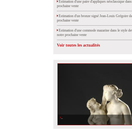
Estimation d'une paire d'appliques néoclassique dans
prochaine vente
Estimation d'un bronze signé Jean-Louis Grégoire da
prochaine vente
Estimation d'une commode mazarine dans le style de
notre prochaine vente
Voir toutes les actualités