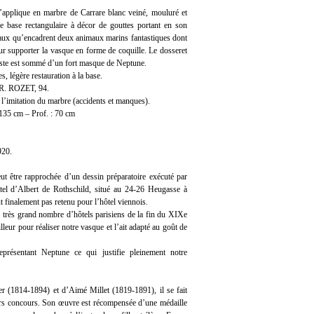
’applique en marbre de Carrare blanc veiné, mouluré et
ne base rectangulaire à décor de gouttes portant en son
eaux qu’encadrent deux animaux marins fantastiques dont
ur supporter la vasque en forme de coquille. Le dosseret
oste est sommé d’un fort masque de Neptune.
s, légère restauration à la base.
x R. ROZET, 94.
 l’imitation du marbre (accidents et manques).
 135 cm – Prof. : 70 cm
920.
t être rapprochée d’un dessin préparatoire exécuté par
hôtel d’Albert de Rothschild, situé au 24-26 Heugasse à
t finalement pas retenu pour l’hôtel viennois.
un très grand nombre d’hôtels parisiens de la fin du XIXe
lleur pour réaliser notre vasque et l’ait adapté au goût de
eprésentant Neptune ce qui justifie pleinement notre
er (1814-1894) et d’Aimé Millet (1819-1891), il se fait
ors concours. Son œuvre est récompensée d’une médaille