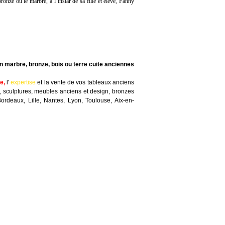
onze ou le marbre, à l’instar de sa fille et élève, Fanny
n marbre, bronze, bois ou terre cuite anciennes
te
,
l'
expertise
et la
vente
de vos tableaux anciens
, sculptures, meubles anciens et design, bronzes
Bordeaux, Lille, Nantes, Lyon, Toulouse, Aix-en-