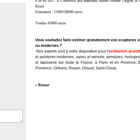
d’or en 1927. Il s’intéresse aux matériaux nobles comme l’argent, le br
Rozet.
Estimation : 15000/20000 euros
Vendue 45000 euros
Vous souhaitez faire estimer gratuitement vos scuptures e
ou modernes ?
Nos experts sont à votre disposition pour l'
estimation gratui
et peintures modernes, vases et verrerie, pendules, horloges
et tapisserie sur toute la France, à Paris et en Province, 
Provence, Orléans, Rouen, Drouot, Saint-Cloud
.
» Retour