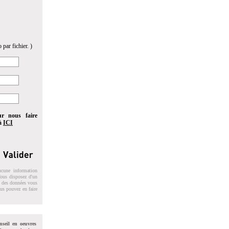
 par fichier. )
ur nous faire
 à
ICI
ucune information
 Vous disposez d'un
on des données vous
ous pouvez en faire
nseil en oeuvres