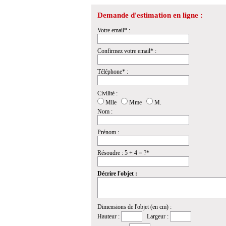
Demande d'estimation en ligne :
Votre email* :
Confirmez votre email* :
Téléphone* :
Civilité :
Mlle
Mme
M.
Nom :
Prénom :
Résoudre : 5 + 4 = ?*
Décrire l'objet :
Dimensions de l'objet (en cm) :
Hauteur :
Largeur :