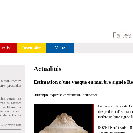
pertise
Inventaire
Vente
Actualités
 la manufacture
Estimation d'une vasque en marbre signée Ro
tre prochaine
Rubrique
Expertise et estimation
,
Sculptures
des ventes de
teau de Maîtres
La maison de vente Gui
n collaboration
uite vendra aux
d'expertise et d'estimati
on de la fin du
marbre sculptée signée R
» En savoir plus
ROZET René (Paris, 1858