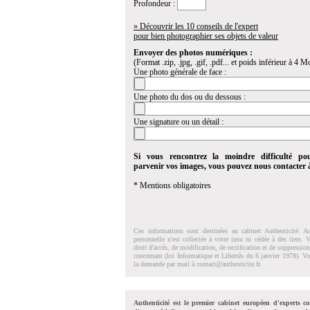
Profondeur :
» Découvrir les 10 conseils de l'expert
pour bien photographier ses objets de valeur
Envoyer des photos numériques :
(Format .zip, .jpg, .gif, .pdf... et poids inférieur à 4 Mo
Une photo générale de face :
Une photo du dos ou du dessous :
Une signature ou un détail :
Si vous rencontrez la moindre difficulté po
parvenir vos images, vous pouvez nous contacter
* Mentions obligatoires
Ces informations sont destinées au cabinet Authenticité. A
personnelle n'est collectée à votre insu ni cédée à des tiers.
droit d'accés, de modification, de rectification et de suppressi
concernant (loi Informatique et Libertés du 6 janvier 1978). V
la demande par mail à
contact@authenticite.fr
.
Authenticité est le premier cabinet européen d'experts co