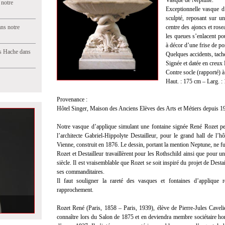
Vasque de Neptune.
 notre
Exceptionnelle vasque d
sculpté, reposant sur u
ns notre
centre des ajoncs et ros
les queues s’enlacent po
à décor d’une frise de p
s Hache dans
Quelques accidents, tache
Signée et datée en creu
Contre socle (rapporté) à
Haut. : 175 cm – Larg. :
Provenance :
Hôtel Singer, Maison des Anciens Elèves des Arts et Métiers depuis 1
Notre vasque d’applique simulant une fontaine signée René Rozet peu
l’architecte Gabriel-Hippolyte Destailleur, pour le grand hall de l’
Vienne, construit en 1876. Le dessin, portant la mention Neptune, ne fu
Rozet et Destailleur travaillèrent pour les Rothschild ainsi que pour 
siècle. Il est vraisemblable que Rozet se soit inspiré du projet de Destai
ses commanditaires.
Il faut souligner la rareté des vasques et fontaines d’applique r
rapprochement.
Rozet René (Paris, 1858 – Paris, 1939), élève de Pierre-Jules Caveli
connaître lors du Salon de 1875 et en deviendra membre sociétaire h