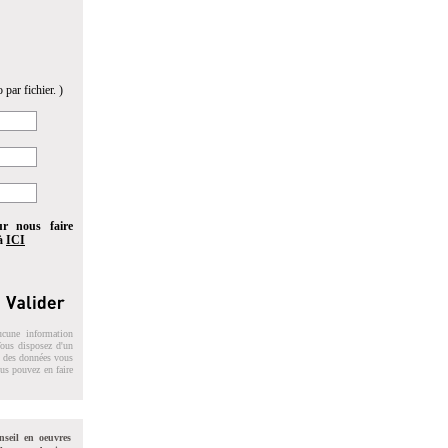
 par fichier. )
ur nous faire
 à
ICI
ucune information
 Vous disposez d'un
on des données vous
ous pouvez en faire
nseil en oeuvres