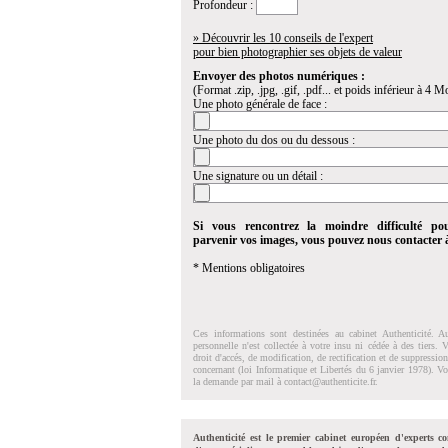
Profondeur :
» Découvrir les 10 conseils de l'expert
pour bien photographier ses objets de valeur
Envoyer des photos numériques :
(Format .zip, .jpg, .gif, .pdf... et poids inférieur à 4 Mo
Une photo générale de face :
Une photo du dos ou du dessous :
Une signature ou un détail :
Si vous rencontrez la moindre difficulté po
parvenir vos images, vous pouvez nous contacter
* Mentions obligatoires
Ces informations sont destinées au cabinet Authenticité. A
personnelle n'est collectée à votre insu ni cédée à des tiers.
droit d'accés, de modification, de rectification et de suppressi
concernant (loi Informatique et Libertés du 6 janvier 1978). V
la demande par mail à
contact@authenticite.fr
.
Authenticité est le premier cabinet européen d'experts co