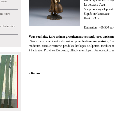
Dominique ALONZO (ac
 notre
La porteuse d'eau.
Sculpture chryséléphantin
ns notre
Signée sur la terrasse
Haut. : 23 cm
s Hache dans
Estimation : 400/500 eur
Vous souhaitez faire estimer gratuitement vos sculptures ancienne
Nos experts sont à votre disposition pour l'
estimation gratuite
,
l'
ex
modernes, vases et verrerie, pendules, horloges, sculptures, meubles anc
à Paris et en Province, Bordeaux, Lille, Nantes, Lyon, Toulouse, Aix-
» Retour