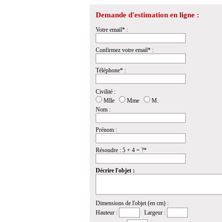
Demande d'estimation en ligne :
Votre email* :
Confirmez votre email* :
Téléphone* :
Civilité :
Mlle
Mme
M.
Nom :
Prénom :
Résoudre : 5 + 4 = ?*
Décrire l'objet :
Dimensions de l'objet (en cm) :
Hauteur :
Largeur :