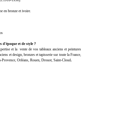
t.1910-1930).
e en bronze et ivoire.
os
s d'époque et de style ?
pertise
et la
vente
de vos tableaux anciens et peintures
iens et design, bronzes et tapisserie sur toute la France,
en-Provence, Orléans, Rouen, Drouot, Saint-Cloud
.