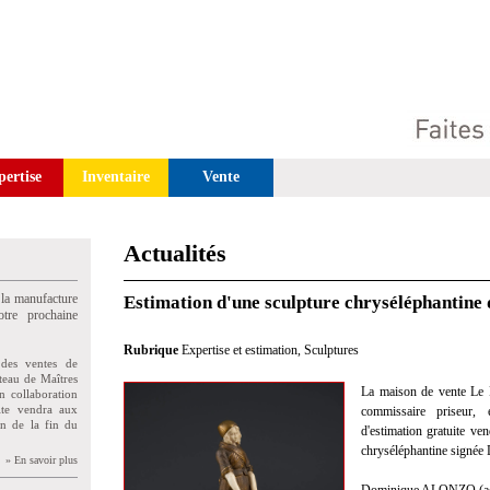
pertise
Inventaire
Vente
Actualités
 la manufacture
Estimation d'une sculpture chryséléphantine 
tre prochaine
Rubrique
Expertise et estimation
,
Sculptures
des ventes de
teau de Maîtres
La maison de vente Le 
n collaboration
uite vendra aux
commissaire priseur, 
on de la fin du
d'estimation gratuite ve
chryséléphantine signée 
» En savoir plus