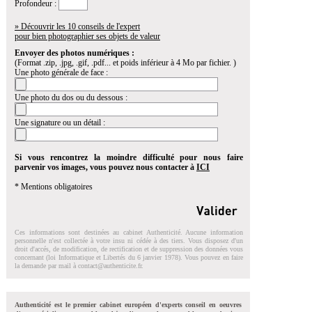
Profondeur :
» Découvrir les 10 conseils de l'expert
pour bien photographier ses objets de valeur
Envoyer des photos numériques :
(Format .zip, .jpg, .gif, .pdf... et poids inférieur à 4 Mo par fichier. )
Une photo générale de face :
Une photo du dos ou du dessous :
Une signature ou un détail :
Si vous rencontrez la moindre difficulté pour nous faire
parvenir vos images, vous pouvez nous contacter à
ICI
* Mentions obligatoires
Ces informations sont destinées au cabinet Authenticité. Aucune information
personnelle n'est collectée à votre insu ni cédée à des tiers. Vous disposez d'un
droit d'accés, de modification, de rectification et de suppression des données vous
concernant (loi Informatique et Libertés du 6 janvier 1978). Vous pouvez en faire
la demande par mail à
contact@authenticite.fr
.
Authenticité est le premier cabinet européen d'experts conseil en oeuvres