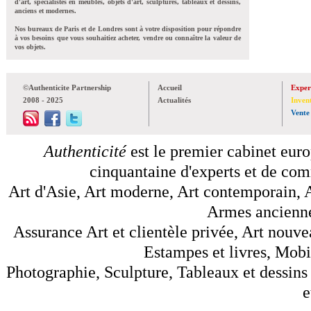
d'art, spécialistes en meubles, objets d'art, sculptures, tableaux et dessins,
anciens et modernes.
Nos bureaux de Paris et de Londres sont à votre disposition pour répondre
à vos besoins que vous souhaitiez acheter, vendre ou connaître la valeur de
vos objets.
©Authenticite Partnership
Accueil
Exper
2008 - 2025
Actualités
Inven
Vente
Authenticité
est le premier cabinet euro
cinquantaine d'experts et de comm
Art d'Asie, Art moderne, Art contemporain, A
Armes anciennes
Assurance Art et clientèle privée, Art nouve
Estampes et livres, Mobil
Photographie, Sculpture, Tableaux et dessins 
e