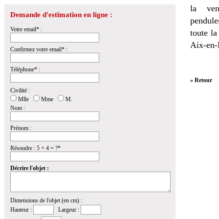
la
ven
Demande d'estimation en ligne :
pendules
Votre email* :
toute l
Aix-en-
Confirmez votre email* :
Téléphone* :
» Retour
Civilité :
Mlle
Mme
M.
Nom :
Prénom :
Résoudre : 5 + 4 = ?*
Décrire l'objet :
Dimensions de l'objet (en cm) :
Hauteur :
Largeur :