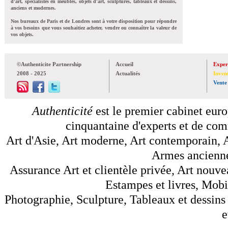
d'art, spécialistes en meubles, objets d'art, sculptures, tableaux et dessins,
anciens et modernes.
Nos bureaux de Paris et de Londres sont à votre disposition pour répondre
à vos besoins que vous souhaitiez acheter, vendre ou connaître la valeur de
vos objets.
©Authenticite Partnership
Accueil
Exper
2008 - 2025
Actualités
Inven
Vente
Authenticité
est le premier cabinet euro
cinquantaine d'experts et de comm
Art d'Asie, Art moderne, Art contemporain, A
Armes anciennes
Assurance Art et clientèle privée, Art nouve
Estampes et livres, Mobil
Photographie, Sculpture, Tableaux et dessins 
e