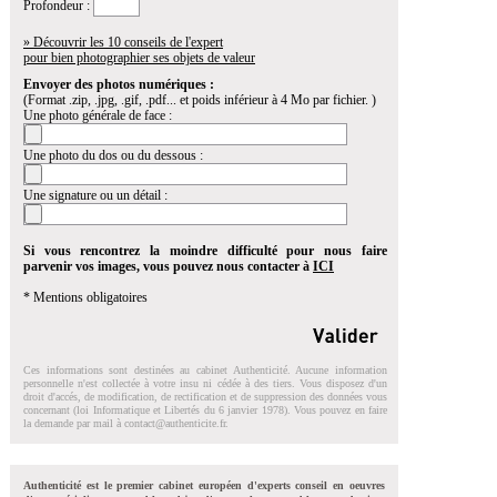
Profondeur :
» Découvrir les 10 conseils de l'expert
pour bien photographier ses objets de valeur
Envoyer des photos numériques :
(Format .zip, .jpg, .gif, .pdf... et poids inférieur à 4 Mo par fichier. )
Une photo générale de face :
Une photo du dos ou du dessous :
Une signature ou un détail :
Si vous rencontrez la moindre difficulté pour nous faire
parvenir vos images, vous pouvez nous contacter à
ICI
* Mentions obligatoires
Ces informations sont destinées au cabinet Authenticité. Aucune information
personnelle n'est collectée à votre insu ni cédée à des tiers. Vous disposez d'un
droit d'accés, de modification, de rectification et de suppression des données vous
concernant (loi Informatique et Libertés du 6 janvier 1978). Vous pouvez en faire
la demande par mail à
contact@authenticite.fr
.
Authenticité est le premier cabinet européen d'experts conseil en oeuvres