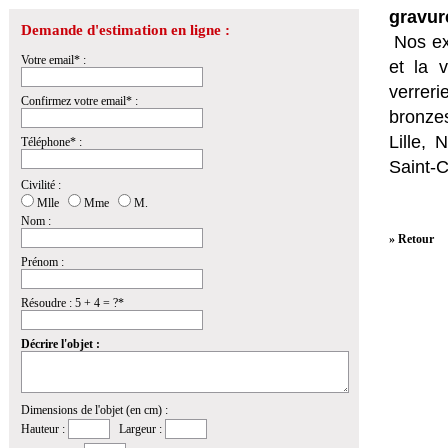
gravur
Demande d'estimation en ligne :
Nos ex
Votre email* :
et la
v
verrer
Confirmez votre email* :
bronzes
Lille,
Téléphone* :
Saint-
Civilité :
Mlle
Mme
M.
Nom :
» Retour
Prénom :
Résoudre : 5 + 4 = ?*
Décrire l'objet :
Dimensions de l'objet (en cm) :
Hauteur :
Largeur :