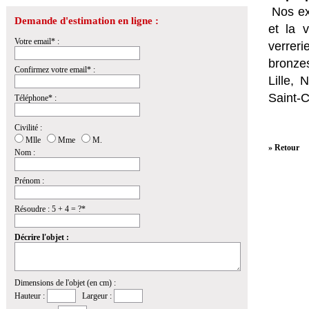
Nos ex
Demande d'estimation en ligne :
et la
v
Votre email* :
verrer
bronzes
Confirmez votre email* :
Lille,
Saint-
Téléphone* :
Civilité :
Mlle
Mme
M.
» Retour
Nom :
Prénom :
Résoudre : 5 + 4 = ?*
Décrire l'objet :
Dimensions de l'objet (en cm) :
Hauteur :
Largeur :