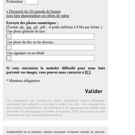
Profondeur :
» Découvrir les 10 conseils de l'expert
pour bien photographier ses objets de valeur
Envoyer des photos numériques :
(Format .zip, .jpg, .gif, .pdf... et poids inférieur à 4 Mo par fichier. )
Une photo générale de face :
Une photo du dos ou du dessous :
Une signature ou un détail :
Si vous rencontrez la moindre difficulté pour nous faire
parvenir vos images, vous pouvez nous contacter à
ICI
* Mentions obligatoires
Ces informations sont destinées au cabinet Authenticité. Aucune information
personnelle n'est collectée à votre insu ni cédée à des tiers. Vous disposez d'un
droit d'accés, de modification, de rectification et de suppression des données vous
concernant (loi Informatique et Libertés du 6 janvier 1978). Vous pouvez en faire
la demande par mail à
contact@authenticite.fr
.
Authenticité est le premier cabinet européen d'experts conseil en oeuvres