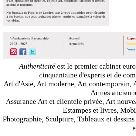
d'art, spécialistes en meubles, objets d'art, sculptures, tableaux et dessins,
anciens et modernes.
Nos bureaux de Paris et de Londres sont à votre disposition pour répondre
à vos besoins que vous souhaitiez acheter, vendre ou connaître la valeur de
vos objets.
©Authenticite Partnership
Accueil
Exper
2008 - 2025
Actualités
Inven
Vente
Authenticité
est le premier cabinet euro
cinquantaine d'experts et de comm
Art d'Asie, Art moderne, Art contemporain, A
Armes anciennes
Assurance Art et clientèle privée, Art nouve
Estampes et livres, Mobil
Photographie, Sculpture, Tableaux et dessins 
e