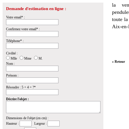
la
ven
Demande d'estimation en ligne :
pendules
Votre email* :
toute l
Aix-en-
Confirmez votre email* :
Téléphone* :
Civilité :
Mlle
Mme
M.
» Retour
Nom :
Prénom :
Résoudre : 5 + 4 = ?*
Décrire l'objet :
Dimensions de l'objet (en cm) :
Hauteur :
Largeur :