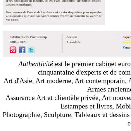
d'art, spécialistes en meubles, objets d'art, sculptures, tableaux et dessins,
anciens et modernes.
Nos bureaux de Paris et de Londres sont à votre disposition pour répondre
à vos besoins que vous souhaitiez acheter, vendre ou connaître la valeur de
vos objets.
©Authenticite Partnership
Accueil
Exper
2008 - 2025
Actualités
Inven
Vente
Authenticité
est le premier cabinet euro
cinquantaine d'experts et de comm
Art d'Asie, Art moderne, Art contemporain, A
Armes anciennes
Assurance Art et clientèle privée, Art nouve
Estampes et livres, Mobil
Photographie, Sculpture, Tableaux et dessins 
e