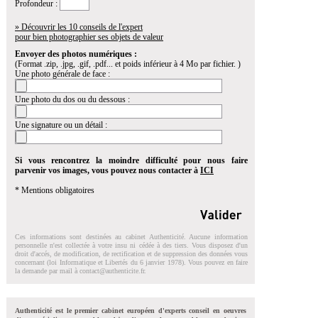
Profondeur :
» Découvrir les 10 conseils de l'expert
pour bien photographier ses objets de valeur
Envoyer des photos numériques :
(Format .zip, .jpg, .gif, .pdf... et poids inférieur à 4 Mo par fichier. )
Une photo générale de face :
Une photo du dos ou du dessous :
Une signature ou un détail :
Si vous rencontrez la moindre difficulté pour nous faire
parvenir vos images, vous pouvez nous contacter à
ICI
* Mentions obligatoires
Ces informations sont destinées au cabinet Authenticité. Aucune information
personnelle n'est collectée à votre insu ni cédée à des tiers. Vous disposez d'un
droit d'accés, de modification, de rectification et de suppression des données vous
concernant (loi Informatique et Libertés du 6 janvier 1978). Vous pouvez en faire
la demande par mail à
contact@authenticite.fr
.
Authenticité est le premier cabinet européen d'experts conseil en oeuvres