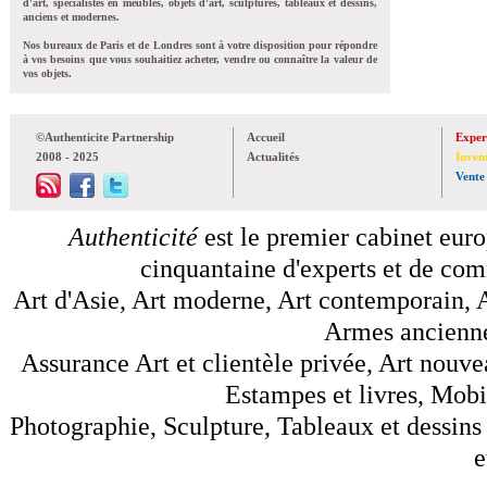
d'art, spécialistes en meubles, objets d'art, sculptures, tableaux et dessins,
anciens et modernes.
Nos bureaux de Paris et de Londres sont à votre disposition pour répondre
à vos besoins que vous souhaitiez acheter, vendre ou connaître la valeur de
vos objets.
©Authenticite Partnership
Accueil
Exper
2008 - 2025
Actualités
Inven
Vente
Authenticité
est le premier cabinet euro
cinquantaine d'experts et de comm
Art d'Asie, Art moderne, Art contemporain, A
Armes anciennes
Assurance Art et clientèle privée, Art nouve
Estampes et livres, Mobil
Photographie, Sculpture, Tableaux et dessins 
e