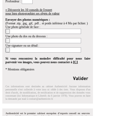
Profondeur :
» Découvrir les 10 conseils de l'expert
pour bien photographier ses objets de valeur
Envoyer des photos numériques :
(Format .zip, .jpg, .gif, .pdf... et poids inférieur à 4 Mo par fichier. )
Une photo générale de face :
Une photo du dos ou du dessous :
Une signature ou un détail :
Si vous rencontrez la moindre difficulté pour nous faire
parvenir vos images, vous pouvez nous contacter à
ICI
* Mentions obligatoires
Ces informations sont destinées au cabinet Authenticité. Aucune information
personnelle n'est collectée à votre insu ni cédée à des tiers. Vous disposez d'un
droit d'accés, de modification, de rectification et de suppression des données vous
concernant (loi Informatique et Libertés du 6 janvier 1978). Vous pouvez en faire
la demande par mail à
contact@authenticite.fr
.
Authenticité est le premier cabinet européen d'experts conseil en oeuvres