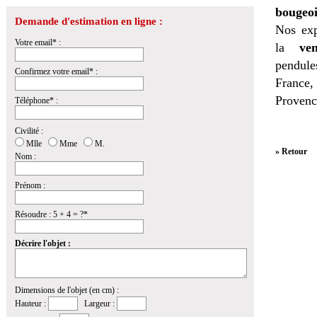
bougeoi
Demande d'estimation en ligne :
Nos exp
Votre email* :
la
ven
pendules
Confirmez votre email* :
France,
Provenc
Téléphone* :
Civilité :
Mlle
Mme
M.
» Retour
Nom :
Prénom :
Résoudre : 5 + 4 = ?*
Décrire l'objet :
Dimensions de l'objet (en cm) :
Hauteur :
Largeur :