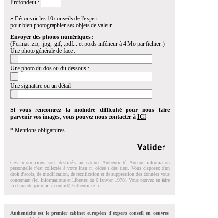
Profondeur :
» Découvrir les 10 conseils de l'expert
pour bien photographier ses objets de valeur
Envoyer des photos numériques :
(Format .zip, .jpg, .gif, .pdf... et poids inférieur à 4 Mo par fichier. )
Une photo générale de face :
Une photo du dos ou du dessous :
Une signature ou un détail :
Si vous rencontrez la moindre difficulté pour nous faire
parvenir vos images, vous pouvez nous contacter à
ICI
* Mentions obligatoires
Ces informations sont destinées au cabinet Authenticité. Aucune information
personnelle n'est collectée à votre insu ni cédée à des tiers. Vous disposez d'un
droit d'accés, de modification, de rectification et de suppression des données vous
concernant (loi Informatique et Libertés du 6 janvier 1978). Vous pouvez en faire
la demande par mail à
contact@authenticite.fr
.
Authenticité est le premier cabinet européen d'experts conseil en oeuvres