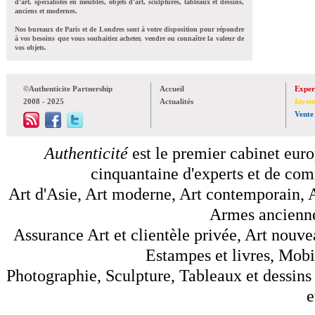
d'art, spécialistes en meubles, objets d'art, sculptures, tableaux et dessins,
anciens et modernes.
Nos bureaux de Paris et de Londres sont à votre disposition pour répondre
à vos besoins que vous souhaitiez acheter, vendre ou connaître la valeur de
vos objets.
©Authenticite Partnership
Accueil
Exper
2008 - 2025
Actualités
Inven
Vente
Authenticité
est le premier cabinet euro
cinquantaine d'experts et de comm
Art d'Asie, Art moderne, Art contemporain, A
Armes anciennes
Assurance Art et clientèle privée, Art nouve
Estampes et livres, Mobil
Photographie, Sculpture, Tableaux et dessins 
e