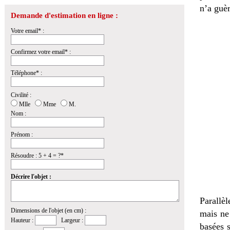
n’a guèr
Demande d'estimation en ligne :
Votre email* :
Confirmez votre email* :
Téléphone* :
Civilité :
Mlle
Mme
M.
Nom :
Prénom :
Résoudre : 5 + 4 = ?*
Décrire l'objet :
Parallèl
Dimensions de l'objet (en cm) :
mais ne
Hauteur :
Largeur :
basées s