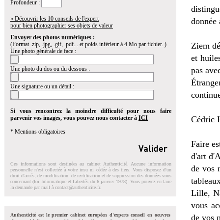
Profondeur :
disting
» Découvrir les 10 conseils de l'expert
donnée 
pour bien photographier ses objets de valeur
Envoyer des photos numériques :
(Format .zip, .jpg, .gif, .pdf... et poids inférieur à 4 Mo par fichier. )
Ziem déc
Une photo générale de face :
et huile
Une photo du dos ou du dessous :
pas avec
Étrange
Une signature ou un détail :
continue
Si vous rencontrez la moindre difficulté pour nous faire
parvenir vos images, vous pouvez nous contacter à
ICI
Cédric 
* Mentions obligatoires
Faire es
d'art d'
Ces informations sont destinées au cabinet Authenticité. Aucune information
de vos 
personnelle n'est collectée à votre insu ni cédée à des tiers. Vous disposez d'un
droit d'accés, de modification, de rectification et de suppression des données vous
tableau
concernant (loi Informatique et Libertés du 6 janvier 1978). Vous pouvez en faire
la demande par mail à
contact@authenticite.fr
.
Lille, 
vous ac
Authenticité est le premier cabinet européen d'experts conseil en oeuvres
de vos 