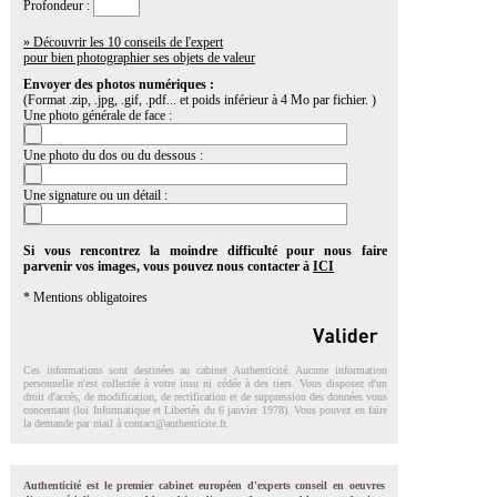
Profondeur :
» Découvrir les 10 conseils de l'expert
pour bien photographier ses objets de valeur
Envoyer des photos numériques :
(Format .zip, .jpg, .gif, .pdf... et poids inférieur à 4 Mo par fichier. )
Une photo générale de face :
Une photo du dos ou du dessous :
Une signature ou un détail :
Si vous rencontrez la moindre difficulté pour nous faire
parvenir vos images, vous pouvez nous contacter à
ICI
* Mentions obligatoires
Ces informations sont destinées au cabinet Authenticité. Aucune information
personnelle n'est collectée à votre insu ni cédée à des tiers. Vous disposez d'un
droit d'accés, de modification, de rectification et de suppression des données vous
concernant (loi Informatique et Libertés du 6 janvier 1978). Vous pouvez en faire
la demande par mail à
contact@authenticite.fr
.
Authenticité est le premier cabinet européen d'experts conseil en oeuvres