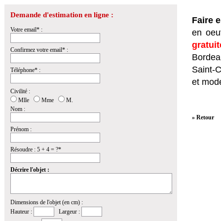
Demande d'estimation en ligne :
Faire 
Votre email* :
en oeuv
gratui
Confirmez votre email* :
Bordeau
Saint-
Téléphone* :
et mod
Civilité :
Mlle
Mme
M.
Nom :
» Retour
Prénom :
Résoudre : 5 + 4 = ?*
Décrire l'objet :
Dimensions de l'objet (en cm) :
Hauteur :
Largeur :