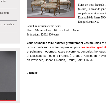
 notre
Suite de trois fauteuils
(usures), à décor de jonc
ns notre
coup de fouet et reposan
Estampillé de Pierre N
Époque Louis XV.
s Hache dans
Garniture de tissu crème fleuri.
Haut. : 102 cm – Larg. : 69 cm – Prof. : 60 cm
Estimation : 1200/1800 euros
Vous souhaitez faire estimer gratuitement vos meubles et 
Nos experts sont à votre disposition pour l'
estimation gratui
et peintures modernes, vases et verrerie, pendules, horloges
et tapisserie sur toute la France, à Drouot, Paris et en Provi
en-Provence, Orléans, Rouen, Drouot, Saint-Cloud
.
» Retour