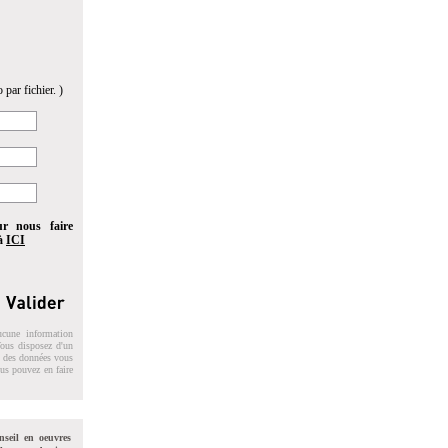
 par fichier. )
ur nous faire
 à
ICI
ucune information
 Vous disposez d'un
on des données vous
ous pouvez en faire
nseil en oeuvres