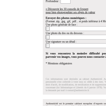
Profondeur :
» Découvrir les 10 conseils de l'expert
pour bien photographier ses objets de valeur
Envoyer des photos numériques :
(Format .zip, .jpg, .gif, .pdf... et poids inférieur à 4 Mo
Une photo générale de face :
Une photo du dos ou du dessous :
Une signature ou un détail :
Si vous rencontrez la moindre difficulté po
parvenir vos images, vous pouvez nous contacter
* Mentions obligatoires
Ces informations sont destinées au cabinet Authenticité. A
personnelle n'est collectée à votre insu ni cédée à des tiers.
droit d'accés, de modification, de rectification et de suppressi
concernant (loi Informatique et Libertés du 6 janvier 1978). V
la demande par mail à
contact@authenticite.fr
.
Authenticité est le premier cabinet européen d'experts co