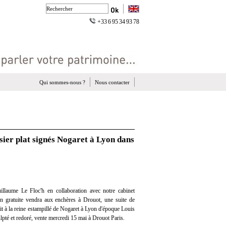
+33 6 95 34 93 78
Qui sommes-nous ?
Nous contacter
ssier plat signés Nogaret à Lyon dans
llaume Le Floc'h en collaboration avec notre cabinet
ion gratuite vendra aux enchères à Drouot, une suite de
 dit à la reine estampillé de Nogaret à Lyon d'époque Louis
pté et redoré, vente mercredi 15 mai à Drouot Paris.