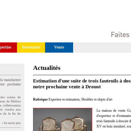
pertise
Inventaire
Vente
Actualités
 la manufacture
Estimation d'une suite de trois fauteuils à do
tre prochaine
notre prochaine vente à Drouot
des ventes de
Rubrique
Expertise et estimation
,
Meubles et objets d'art
teau de Maîtres
n collaboration
uite vendra aux
La maison de vente Gui
on de la fin du
d'expertise et d'estimat
trois fauteuils à dossier
» En savoir plus
XV en bois mouluré, scul