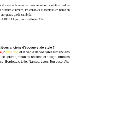
 à dossier à la reine en bois mouluré, sculpté et redoré
s rubanés et nœuds, les consoles d’accotoirs en retrait en
t sur quatre pieds cambrés.
OGARET A Lyon, reçu maître en 1745.
sièges anciens d'époque et de style ?
te
,
l'
expertise
et la
vente
de vos tableaux anciens
, sculptures, meubles anciens et design, bronzes
nce, Bordeaux, Lille, Nantes, Lyon, Toulouse, Aix-