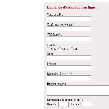
Demande d'estimation en ligne :
Votre email* :
Confirmez votre email* :
Téléphone* :
Civilité :
Mlle
Mme
M.
Nom :
Prénom :
Résoudre : 5 + 4 = ?*
Décrire l'objet :
Dimensions de l'objet (en cm) :
Hauteur :
Largeur :