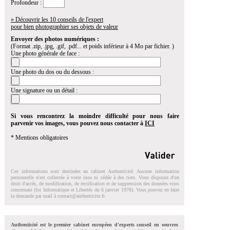
Profondeur :
» Découvrir les 10 conseils de l'expert
pour bien photographier ses objets de valeur
Envoyer des photos numériques :
(Format .zip, .jpg, .gif, .pdf... et poids inférieur à 4 Mo par fichier. )
Une photo générale de face :
Une photo du dos ou du dessous :
Une signature ou un détail :
Si vous rencontrez la moindre difficulté pour nous faire
parvenir vos images, vous pouvez nous contacter à
ICI
* Mentions obligatoires
Ces informations sont destinées au cabinet Authenticité. Aucune information
personnelle n'est collectée à votre insu ni cédée à des tiers. Vous disposez d'un
droit d'accés, de modification, de rectification et de suppression des données vous
concernant (loi Informatique et Libertés du 6 janvier 1978). Vous pouvez en faire
la demande par mail à
contact@authenticite.fr
.
Authenticité est le premier cabinet européen d'experts conseil en oeuvres