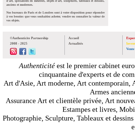
d'art, spécialistes en meubles, objets d'art, sculptures, tableaux et dessins,
anciens et modernes.
Nos bureaux de Paris et de Londres sont à votre disposition pour répondre
à vos besoins que vous souhaitiez acheter, vendre ou connaître la valeur de
vos objets.
©Authenticite Partnership
Accueil
Exper
2008 - 2025
Actualités
Inven
Vente
Authenticité
est le premier cabinet euro
cinquantaine d'experts et de comm
Art d'Asie, Art moderne, Art contemporain, A
Armes anciennes
Assurance Art et clientèle privée, Art nouve
Estampes et livres, Mobil
Photographie, Sculpture, Tableaux et dessins 
e