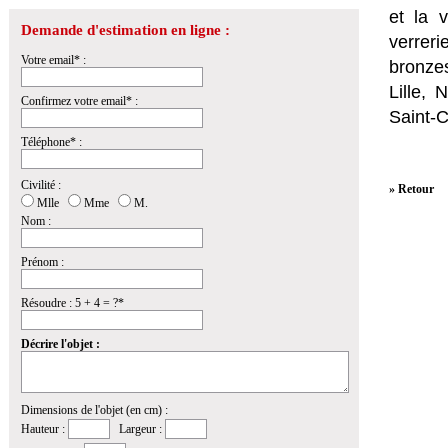
et la
v
Demande d'estimation en ligne :
verrer
Votre email* :
bronzes
Lille,
Confirmez votre email* :
Saint-
Téléphone* :
Civilité :
» Retour
Mlle
Mme
M.
Nom :
Prénom :
Résoudre : 5 + 4 = ?*
Décrire l'objet :
Dimensions de l'objet (en cm) :
Hauteur :
Largeur :