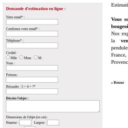
Estimat
Demande d'estimation en ligne :
Votre email* :
Vous so
bougeoi
Confirmez votre email* :
Nos exp
la
ven
Téléphone* :
pendules
Civilité :
France,
Mlle
Mme
M.
Provenc
Nom :
Prénom :
» Retour
Résoudre : 5 + 4 = ?*
Décrire l'objet :
Dimensions de l'objet (en cm) :
Hauteur :
Largeur :