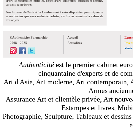
d'art, spécialistes en meubles, objets d'art, sculptures, tableaux et dessins,
anciens et modernes.
Nos bureaux de Paris et de Londres sont à votre disposition pour répondre
à vos besoins que vous souhaitiez acheter, vendre ou connaître la valeur de
vos objets.
©Authenticite Partnership
Accueil
Exper
2008 - 2025
Actualités
Inven
Vente
Authenticité
est le premier cabinet euro
cinquantaine d'experts et de comm
Art d'Asie, Art moderne, Art contemporain, A
Armes anciennes
Assurance Art et clientèle privée, Art nouve
Estampes et livres, Mobil
Photographie, Sculpture, Tableaux et dessins 
e