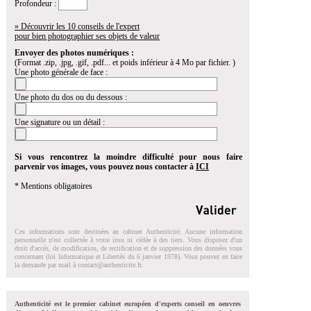
Profondeur :
» Découvrir les 10 conseils de l'expert
pour bien photographier ses objets de valeur
Envoyer des photos numériques :
(Format .zip, .jpg, .gif, .pdf... et poids inférieur à 4 Mo par fichier. )
Une photo générale de face :
Une photo du dos ou du dessous :
Une signature ou un détail :
Si vous rencontrez la moindre difficulté pour nous faire
parvenir vos images, vous pouvez nous contacter à
ICI
* Mentions obligatoires
Ces informations sont destinées au cabinet Authenticité. Aucune information
personnelle n'est collectée à votre insu ni cédée à des tiers. Vous disposez d'un
droit d'accés, de modification, de rectification et de suppression des données vous
concernant (loi Informatique et Libertés du 6 janvier 1978). Vous pouvez en faire
la demande par mail à
contact@authenticite.fr
.
Authenticité est le premier cabinet européen d'experts conseil en oeuvres