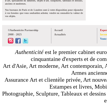
d'art, spécialistes en meubles, objets d'art, sculptures, tableaux et dessins,
anciens et modernes.
Nos bureaux de Paris et de Londres sont à votre disposition pour répondre
à vos besoins que vous souhaitiez acheter, vendre ou connaître la valeur de
vos objets.
©Authenticite Partnership
Accueil
Exper
2008 - 2025
Actualités
Inven
Vente
Authenticité
est le premier cabinet euro
cinquantaine d'experts et de comm
Art d'Asie, Art moderne, Art contemporain, A
Armes anciennes
Assurance Art et clientèle privée, Art nouve
Estampes et livres, Mobil
Photographie, Sculpture, Tableaux et dessins 
e