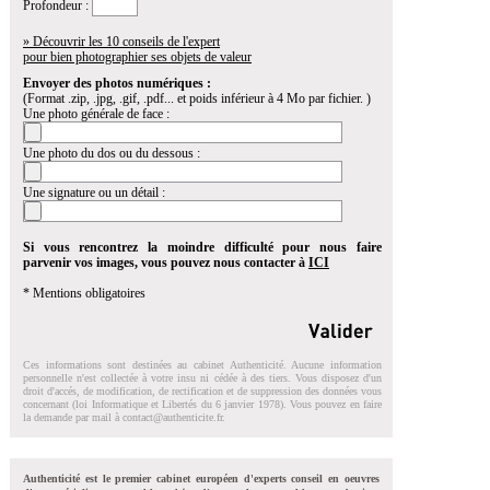
Profondeur :
» Découvrir les 10 conseils de l'expert
pour bien photographier ses objets de valeur
Envoyer des photos numériques :
(Format .zip, .jpg, .gif, .pdf... et poids inférieur à 4 Mo par fichier. )
Une photo générale de face :
Une photo du dos ou du dessous :
Une signature ou un détail :
Si vous rencontrez la moindre difficulté pour nous faire
parvenir vos images, vous pouvez nous contacter à
ICI
* Mentions obligatoires
Ces informations sont destinées au cabinet Authenticité. Aucune information
personnelle n'est collectée à votre insu ni cédée à des tiers. Vous disposez d'un
droit d'accés, de modification, de rectification et de suppression des données vous
concernant (loi Informatique et Libertés du 6 janvier 1978). Vous pouvez en faire
la demande par mail à
contact@authenticite.fr
.
Authenticité est le premier cabinet européen d'experts conseil en oeuvres