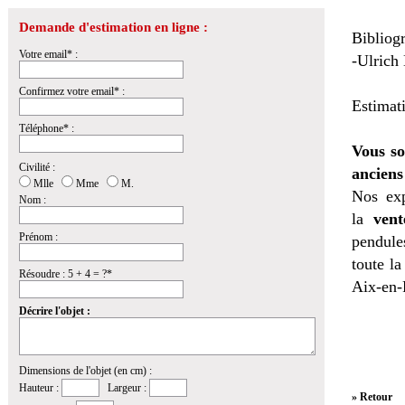
Demande d'estimation en ligne :
Bibliogr
Votre email* :
-Ulrich
Confirmez votre email* :
Estimat
Téléphone* :
Vous so
Civilité :
anciens
Mlle
Mme
M.
Nos exp
Nom :
la
vent
Prénom :
pendules
toute l
Résoudre : 5 + 4 = ?*
Aix-en-
Décrire l'objet :
Dimensions de l'objet (en cm) :
Hauteur :
Largeur :
» Retour