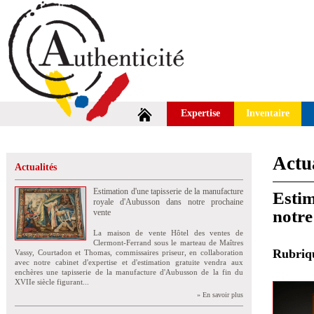
Expertise
Inventaire
Actua
Actualités
Estimation d'une tapisserie de la manufacture
Estim
royale d'Aubusson dans notre prochaine
notre
vente
La maison de vente Hôtel des ventes de
Clermont-Ferrand sous le marteau de Maîtres
Rubri
Vassy, Courtadon et Thomas, commissaires priseur, en collaboration
avec notre cabinet d'expertise et d'estimation gratuite vendra aux
enchères une tapisserie de la manufacture d'Aubusson de la fin du
XVIIe siècle figurant...
» En savoir plus