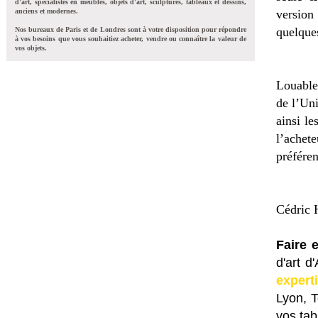
d'art, spécialistes en meubles, objets d'art, sculptures, tableaux et dessins,
anciens et modernes.
version
quelques
Nos bureaux de Paris et de Londres sont à votre disposition pour répondre
à vos besoins que vous souhaitiez acheter, vendre ou connaître la valeur de
vos objets.
Louable 
de l’Un
ainsi l
l’achet
préfére
Cédric H
Faire 
d'art d
expert
Lyon, 
vos tab