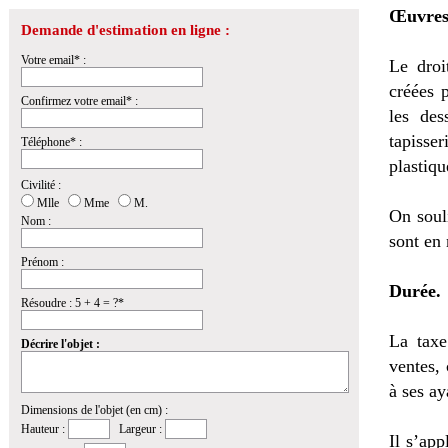
Œuvres
Demande d'estimation en ligne :
Votre email* :
Le droi
créées p
Confirmez votre email* :
les des
tapisse
Téléphone* :
plastiq
Civilité :
Mlle
Mme
M.
On soul
Nom :
sont en 
Prénom :
Durée.
Résoudre : 5 + 4 = ?*
La taxe
Décrire l'objet :
ventes, 
à ses ay
Dimensions de l'objet (en cm) :
Hauteur :
Largeur :
Il s’app