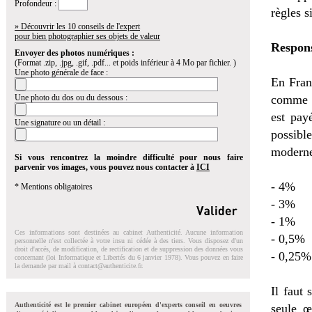
Profondeur :
règles s
» Découvrir les 10 conseils de l'expert
pour bien photographier ses objets de valeur
Respons
Envoyer des photos numériques :
(Format .zip, .jpg, .gif, .pdf... et poids inférieur à 4 Mo par fichier. )
Une photo générale de face :
En Franc
Une photo du dos ou du dessous :
comme u
est pay
Une signature ou un détail :
possibl
moderne
Si vous rencontrez la moindre difficulté pour nous faire
parvenir vos images, vous pouvez nous contacter à
ICI
- 4% 
* Mentions obligatoires
- 3% 
- 1% 
Ces informations sont destinées au cabinet Authenticité. Aucune information
- 0,5%
personnelle n'est collectée à votre insu ni cédée à des tiers. Vous disposez d'un
droit d'accés, de modification, de rectification et de suppression des données vous
- 0,25
concernant (loi Informatique et Libertés du 6 janvier 1978). Vous pouvez en faire
la demande par mail à
contact@authenticite.fr
.
Il faut
Authenticité est le premier cabinet européen d'experts conseil en oeuvres
seule œ