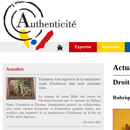
Expertise
Inventaire
Actua
Actualités
Estimation d'une tapisserie de la manufacture
Droit
royale d'Aubusson dans notre prochaine
vente
La maison de vente Hôtel des ventes de
Rubri
Clermont-Ferrand sous le marteau de Maîtres
Vassy, Courtadon et Thomas, commissaires priseur, en collaboration
avec notre cabinet d'expertise et d'estimation gratuite vendra aux
enchères une tapisserie de la manufacture d'Aubusson de la fin du
XVIIe siècle figurant...
» En savoir plus