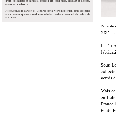
d'art, spécialistes en meubles, objets d'art, sculptures, tableaux et dessins,
anciens et modernes.
Nos bureaux de Paris et de Londres sont à votre disposition pour répondre
à vos besoins que vous souhaitiez acheter, vendre ou connaître la valeur de
vos objets.
Paire de 
XIXème, 
La Turq
fabricat
Sous Lo
collect
vernis d
Mais ce
en Ital
France l
Petite P