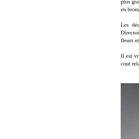
plus gr
en bron
Les déc
Directoi
fleurs e
Il est v
cout rel