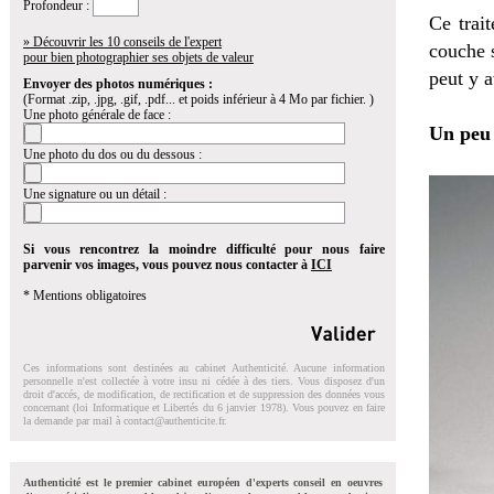
Profondeur :
Ce trait
» Découvrir les 10 conseils de l'expert
couche s
pour bien photographier ses objets de valeur
peut y a
Envoyer des photos numériques :
(Format .zip, .jpg, .gif, .pdf... et poids inférieur à 4 Mo par fichier. )
Une photo générale de face :
Un peu 
Une photo du dos ou du dessous :
Une signature ou un détail :
Si vous rencontrez la moindre difficulté pour nous faire
parvenir vos images, vous pouvez nous contacter à
ICI
* Mentions obligatoires
Ces informations sont destinées au cabinet Authenticité. Aucune information
personnelle n'est collectée à votre insu ni cédée à des tiers. Vous disposez d'un
droit d'accés, de modification, de rectification et de suppression des données vous
concernant (loi Informatique et Libertés du 6 janvier 1978). Vous pouvez en faire
la demande par mail à
contact@authenticite.fr
.
Authenticité est le premier cabinet européen d'experts conseil en oeuvres