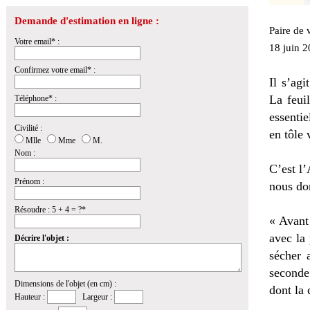
Demande d'estimation en ligne :
Paire de 
Votre email* :
18 juin 2
Confirmez votre email* :
Il s’agi
La feui
Téléphone* :
essentie
Civilité :
en tôle 
Mlle
Mme
M.
Nom :
C’est l’
Prénom :
nous don
Résoudre : 5 + 4 = ?*
« Avant
avec la 
Décrire l'objet :
sécher 
seconde
Dimensions de l'objet (en cm) :
dont la 
Hauteur :
Largeur :