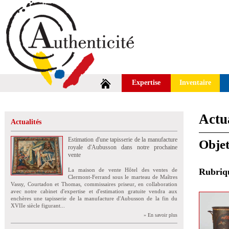
Expertise
Inventaire
Actua
Actualités
Estimation d'une tapisserie de la manufacture
Objets
royale d'Aubusson dans notre prochaine
vente
La maison de vente Hôtel des ventes de
Rubri
Clermont-Ferrand sous le marteau de Maîtres
Vassy, Courtadon et Thomas, commissaires priseur, en collaboration
avec notre cabinet d'expertise et d'estimation gratuite vendra aux
enchères une tapisserie de la manufacture d'Aubusson de la fin du
XVIIe siècle figurant...
» En savoir plus