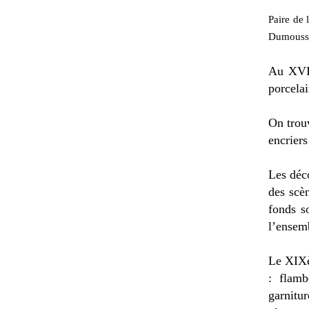
Paire de 
Dumousset
Au XVII
porcelai
On trouv
encriers
Les déc
des scè
fonds s
l’ensemb
Le XIXè
: flamb
garnitu