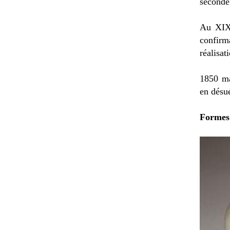
seconde
Au XIXè
confirm
réalisat
1850 ma
en désu
Formes 