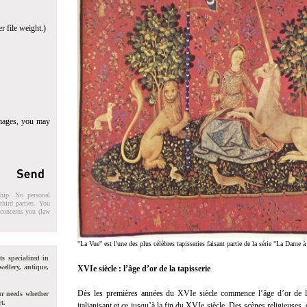
r file weight.)
images, you may
ship. No personal
third parties. You
t concerns you (law
"La Vue" est l'une des plus célèbres tapisseries faisant partie de la série "La Dame 
ts specialized in
wellery, antique,
XVIe siècle : l’âge d’or de la tapisserie
Dès les premières années du XVIe siècle commence l’âge d’or de la 
ur needs whether
t.
italianisant et ce jusqu’à la fin du XVIe siècle. Des scènes religieuses