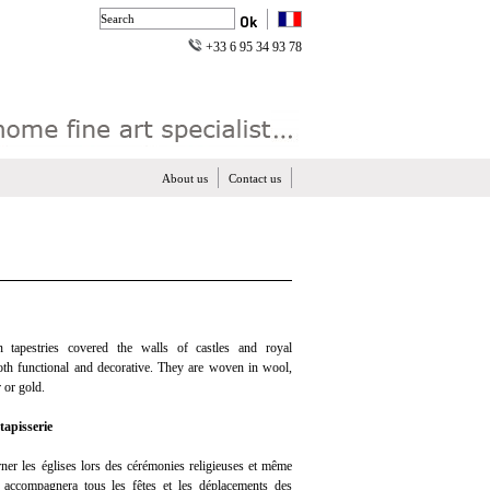
+33 6 95 34 93 78
About us
Contact us
n tapestries covered the walls of castles and royal
both functional and decorative. They are woven in wool,
 or gold.
tapisserie
orner les églises lors des cérémonies religieuses et même
t accompagnera tous les fêtes et les déplacements des