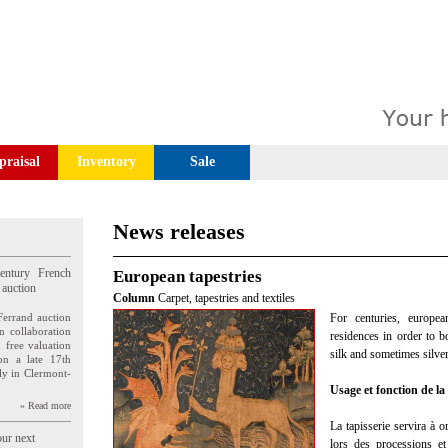
praisal
Inventory
Sale
News releases
entury French
European tapestries
 auction
Column
Carpet, tapestries and textiles
Ferrand auction
For centuries, europea
n collaboration
residences in order to 
n free valuation
silk and sometimes silver
ion a late 17th
ly in Clermont-
Usage et fonction de la 
» Read more
La tapisserie servira à 
our next
lors des processions e