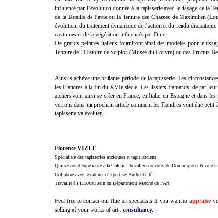
influencé par l’évolution donnée à la tapisserie avec le tissage de la 
de la Bataille de Pavie ou la Tenture des Chasses de Maximilien (Lo
évolution, du traitement dynamique de l’action et du rendu dramatique d
costumes et de la végétation influencés par Dürer.
De grands peintres italiens fourniront ainsi des modèles pour le tiss
Tenture de l’Histoire de Scipion (Musée du Louvre) ou des Fructus Be
Ainsi s’achève une brillante période de la tapisserie. Les circonstances
les Flandres à la fin du XVIe siècle. Les lissiers flamands, de par leur
ateliers vont ainsi se créer en France, en Italie, en Espagne et dans l
verrons dans un prochain article comment les Flandres vont être petit à
tapisserie va évoluer…
Florence VIZET
Spécialiste des tapisseries anciennes et tapis anciens
Quinze ans d’expérience à la Galerie Chevalier aux cotés de Dominique et Nicole C
Collabore avec le cabinet d'expertises Authenticité
Travaille à l’IESA au sein du Département Marché de l’Art
Feel free to contact our fine art specialists if you want to
appraise
yo
selling of your works of art :
consultancy.