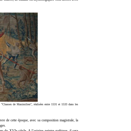
es "Chasses de Maximilien", réalisées entre 1531 et 1533 dans les
vre de cette époque, avec sa composition magistrale, la
ages.
u du XVIe siècle. A l’origine peintre gothique, il sera