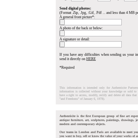
Send digital photos:
(Format .Zip, .Jpg, .Gif, .Pdf ... and less than 4 MB pe
A general front picture*:
A photo of the back or below:
A signature or detail:
If you have any difficulties when sending us your 
send it directly on
HERE
*Required
This information is intended only for Authenticite Partner
information is collected without your knowledge or sold to 
have a right to access, modify, rectify and delete all data tha
"and Freedoms" of January 6, 1978).
Authenticite is the first European group of fine art exper
antique furniture, art, sculptures, paintings, drawings, je
modern and contemporary objects.
Our teams in London and Paris are available to meet yo
you want to buy, sell or know the value of your works of ar