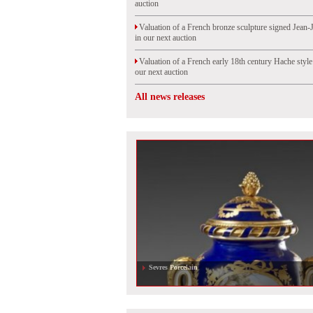
auction
Valuation of a French bronze sculpture signed Jean-
in our next auction
Valuation of a French early 18th century Hache styl
our next auction
All news releases
Valuation of a drawing by Cesar, sold