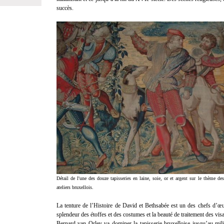
succès.
Détail de l'une des douze tapisseries en laine, soie, or et argent sur le thème d
ateliers bruxellois.
La tenture de l’Histoire de David et Bethsabée est un des chefs d’œu
splendeur des étoffes et des costumes et la beauté de traitement des vis
Bernard van Orley va dominer la tapisserie bruxelloise jusqu’au milie