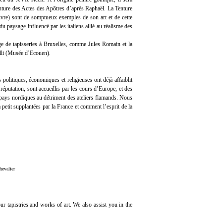
Tenture des Actes des Apôtres d’après Raphaël. La Tenture
uvre) sont de somptueux exemples de son art et de cette
u paysage influencé par les italiens allié au réalisme des
age de tapisseries à Bruxelles, comme Jules Romain et la
lli (Musée d’Ecouen).
 politiques, économiques et religieuses ont déjà affaiblit
 réputation, sont accueillis par les cours d’Europe, et des
es pays nordiques au détriment des ateliers flamands. Nous
 petit supplantées par la France et comment l’esprit de la
hevalier
ur tapistries and works of art. We also assist you in the