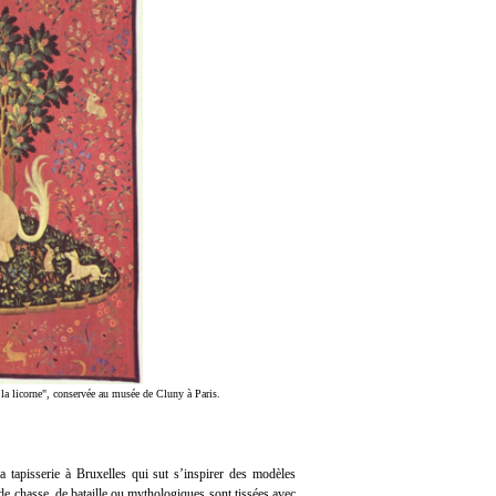
à la licorne", conservée au musée de Cluny à Paris.
tapisserie à Bruxelles qui sut s’inspirer des modèles
, de chasse, de bataille ou mythologiques sont tissées avec