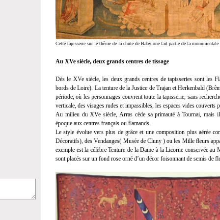
Cette tapisserie sur le thème de la chute de Babylone fait partie de la monumentale 
Au XVe siècle, deux grands centres de tissage
Dès le XVe siècle, les deux grands centres de tapisseries sont les Fla
bords de Loire). La tenture de la Justice de Trajan et Herkenbald (Brê
période, où les personnages couvrent toute la tapisserie, sans recher
verticale, des visages rudes et impassibles, les espaces vides couverts pa
Au milieu du XVe siècle, Arras cède sa primauté à Tournai, mais il es
époque aux centres français ou flamands.
Le style évolue vers plus de grâce et une composition plus aérée c
Décoratifs), des Vendanges( Musée de Cluny ) ou les Mille fleurs appar
exemple est la célèbre Tenture de la Dame à la Licorne conservée au 
sont placés sur un fond rose orné d’un décor foisonnant de semis de fle