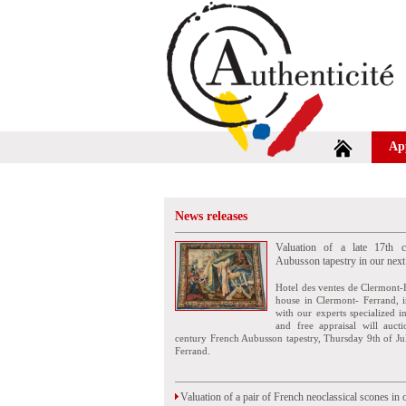
Ap
News releases
Valuation of a late 17th c
Aubusson tapestry in our next
Hotel des ventes de Clermont-
house in Clermont- Ferrand, i
with our experts specialized i
and free appraisal will auct
century French Aubusson tapestry, Thursday 9th of Ju
Ferrand.
Valuation of a pair of French neoclassical scones in 