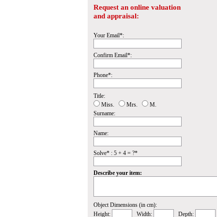
Request an online valuation
and appraisal:
Your Email*:
Confirm Email*:
Phone*:
Title:
Miss.
Mrs.
M.
Surname:
Name:
Solve* : 5 + 4 = ?*
Describe your item:
Object Dimensions (in cm):
Height:
Width:
Depth: