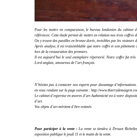
Pour les mettre en comparaison, le bureau londonien du cabinet d
références. Cette étude permet de mettre en relation nos trois coffres 
On y trouve des pastilles en bronze dorés, invisibles par les visiteurs
Après analyse, il est vraisemblable que notre coffre et son piètement 
lors de la restauration des premiers.
Il est aujourd’hui le seul exemplaire répertorié. Notre coffre fut tr
Lord anglais, amoureux de l’art français.
N’hésitez pas à contacter nos experts pour davantage d’informations.
en vous rendant sur la page suivante : http://www.thierrydemaigret.c
Le cabinet d’expertise en œuvres d’art
Authenticité
est à votre disposi
d’art.
Vos objets d’art méritent d’être estimés.
Pour participer à la vente :
La vente se tiendra à Drouot Richelieu
exposition publique le jeudi 11 et le matin de la vente.