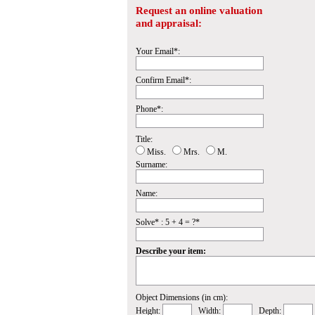
Request an online valuation
and appraisal:
Your Email*:
Confirm Email*:
Phone*:
Title:
Miss.
Mrs.
M.
Surname:
Name:
Solve* : 5 + 4 = ?*
Describe your item:
Object Dimensions (in cm):
Height:
Width:
Depth: