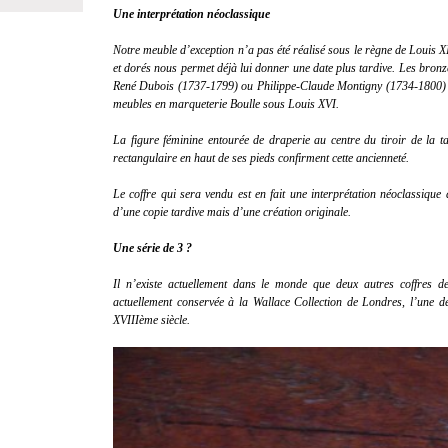
Une interprétation néoclassique
Notre meuble d’exception n’a pas été réalisé sous le règne de Louis X
et dorés nous permet déjà lui donner une date plus tardive. Les bronze
René Dubois (1737-1799) ou Philippe-Claude Montigny (1734-1800) ébé
meubles en marqueterie Boulle sous Louis XVI.
La figure féminine entourée de draperie au centre du tiroir de la tab
rectangulaire en haut de ses pieds confirment cette ancienneté.
Le coffre qui sera vendu est en fait une interprétation néoclassique 
d’une copie tardive mais d’une création originale.
Une série de 3 ?
Il n’existe actuellement dans le monde que deux autres coffres de
actuellement conservée à la Wallace Collection de Londres, l’une d
XVIIIème siècle.