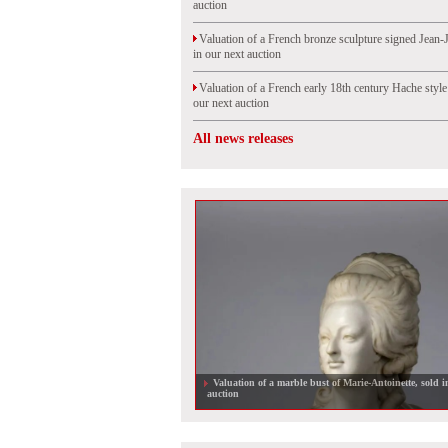
auction
Valuation of a French bronze sculpture signed Jean-
in our next auction
Valuation of a French early 18th century Hache styl
our next auction
All news releases
Claude Michel: Clodion