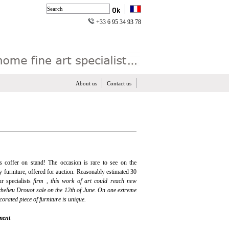
+33 6 95 34 93 78
About us
Contact us
s coffer on stand! The occasion is rare to see on the
 furniture, offered for auction. Reasonably estimated 30
r specialists
firm , this work of art could reach new
chelieu Drouot sale on the 12th of June. On one extreme
ecorated piece of furniture is unique.
ment