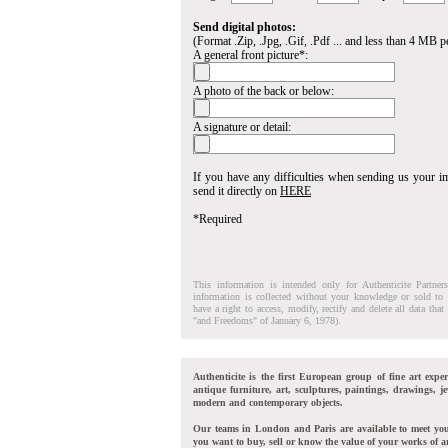
Send digital photos:
(Format .Zip, .Jpg, .Gif, .Pdf ... and less than 4 MB pe
A general front picture*:
A photo of the back or below:
A signature or detail:
If you have any difficulties when sending us your 
send it directly on
HERE
*Required
This information is intended only for Authenticite Partner
information is collected without your knowledge or sold to 
have a right to access, modify, rectify and delete all data tha
"and Freedoms" of January 6, 1978).
Authenticite is the first European group of fine art exper
antique furniture, art, sculptures, paintings, drawings, je
modern and contemporary objects.
Our teams in London and Paris are available to meet yo
you want to buy, sell or know the value of your works of ar