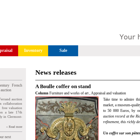
praisal
Inventory
Sale
News releases
entury French
A Boulle coffer on stand
 auction
Column
Furniture and works of art
,
Appraisal and valuation
Ferrand auction
Take time to admire thi
n collaboration
market, a museum-quality
n free valuation
to 50 000 Euros, by ou
ion a late 17th
auction record at the Ri
ly in Clermont-
refinement, this richly d
» Read more
Un coffre sur son piète
our next