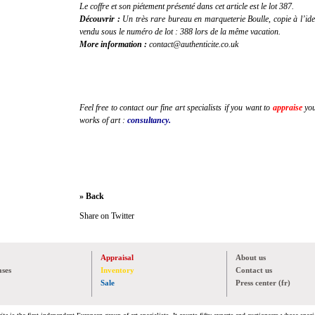
Le coffre et son piétement présenté dans cet article est le lot 387.
Découvrir :
Un très rare bureau en marqueterie Boulle, copie à l’id
vendu sous le numéro de lot : 388 lors de la même vacation.
More information :
contact@authenticite.co.uk
Feel free to contact our fine art specialists if you want to
appraise
you
works of art :
consultancy.
» Back
Share on Twitter
Appraisal
About us
ases
Inventory
Contact us
Sale
Press center (fr)