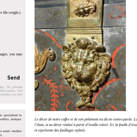
r file weight.)
images, you may
ship. No personal
third parties. You
t concerns you (law
ts specialized in
Le décor de notre coffre et de son piétement est dit en contre-partie. 
wellery, antique,
l’étain, et un décor réalisé à partir d’écaille coloré. Ici, la feuille d’éc
et représente des feuillages stylisés.
ur needs whether
t.