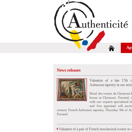
Ap
News releases
Valuation of a late 17th c
Aubusson tapestry in our next
Hotel des ventes de Clermont-
house in Clermont- Ferrand, i
with our experts specialized i
and free appraisal will auct
century French Aubusson tapestry, Thursday 9th of Ju
Ferrand.
Valuation of a pair of French neoclassical scones in 