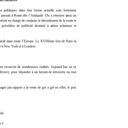
aux enchères
s publiques dans leur forme actuelle sont fortement
e passait à Rome dès l’Antiquité. On y retrouve ainsi un
stériel en charge de conduire le déroulement de la vente et
 précédées de publicité destinée à attirer acheteurs et
araît dans toute l’Europe. Le XVIIIème fera de Paris la
50 à New York et à Londres.
eut recouvrir de nombreuses réalités. Aujourd’hui on se
ivorce, pour répondre à un besoin de trésorerie ou tout
es par rapport a la vente de gré a gré en effet, le prix
els
r J