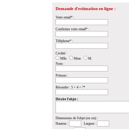
Demande d'estimation en ligne :
Votre email* :
Confirmez votre email* :
Téléphone* :
Civilité :
Mlle
Mme
M.
Nom :
Prénom :
Résoudre : 5 + 4 = ?*
Décrire l'objet :
Dimensions de l'objet (en cm) :
Hauteur :
Largeur :