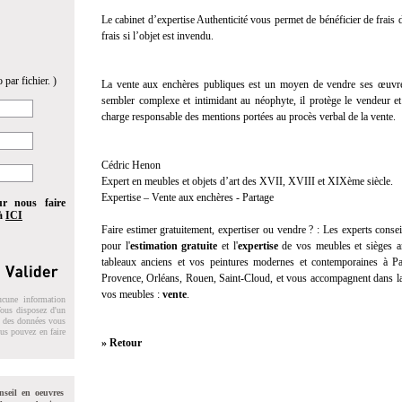
Le cabinet d’expertise Authenticité vous permet de bénéficier de frais
frais si l’objet est invendu.
 par fichier. )
La vente aux enchères publiques est un moyen de vendre ses œuvres
sembler complexe et intimidant au néophyte, il protège le vendeur et 
charge responsable des mentions portées au procès verbal de la vente.
Cédric Henon
Expert en meubles et objets d’art des XVII, XVIII et XIXème siècle.
Expertise – Vente aux enchères - Partage
ur nous faire
 à
ICI
Faire estimer gratuitement, expertiser ou vendre ? :
Les experts consei
pour l'
estimation gratuite
et l'
expertise
de vos meubles et sièges an
tableaux anciens et vos peintures modernes et contemporaines à Pa
Provence, Orléans, Rouen, Saint-Cloud, et vous accompagnent dans la
vos meubles :
vente
.
ucune information
 Vous disposez d'un
on des données vous
ous pouvez en faire
» Retour
nseil en oeuvres