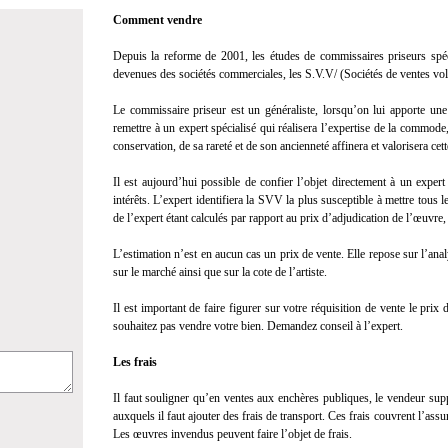
Comment vendre
Depuis la reforme de 2001, les études de commissaires priseurs spéci
devenues des sociétés commerciales, les S.V.V/ (Sociétés de ventes vol
Le commissaire priseur est un généraliste, lorsqu’on lui apporte une 
remettre à un expert spécialisé qui réalisera l’expertise de la commode
conservation, de sa rareté et de son ancienneté affinera et valorisera cet
Il est aujourd’hui possible de confier l’objet directement à un exper
intérêts. L’expert identifiera la SVV la plus susceptible à mettre tou
de l’expert étant calculés par rapport au prix d’adjudication de l’œuvre,
L’estimation n’est en aucun cas un prix de vente. Elle repose sur l’an
sur le marché ainsi que sur la cote de l’artiste.
Il est important de faire figurer sur votre réquisition de vente le pri
souhaitez pas vendre votre bien. Demandez conseil à l’expert.
Les frais
Il faut souligner qu’en ventes aux enchères publiques, le vendeur sup
auxquels il faut ajouter des frais de transport. Ces frais couvrent l’assu
Les œuvres invendus peuvent faire l’objet de frais.