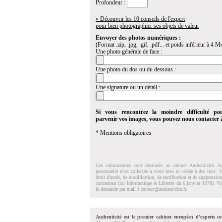
Profondeur :
» Découvrir les 10 conseils de l'expert
pour bien photographier ses objets de valeur
Envoyer des photos numériques :
(Format .zip, .jpg, .gif, .pdf... et poids inférieur à 4 Mo
Une photo générale de face :
Une photo du dos ou du dessous :
Une signature ou un détail :
Si vous rencontrez la moindre difficulté po
parvenir vos images, vous pouvez nous contacter
* Mentions obligatoires
Ces informations sont destinées au cabinet Authenticité. A
personnelle n'est collectée à votre insu ni cédée à des tiers.
droit d'accés, de modification, de rectification et de suppressi
concernant (loi Informatique et Libertés du 6 janvier 1978). V
la demande par mail à
contact@authenticite.fr
.
Authenticité est le premier cabinet européen d'experts co