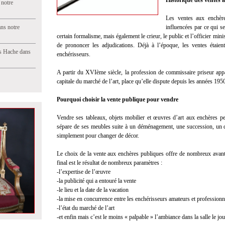
Historique des ventes 
 notre
Les ventes aux enchère
ns notre
influencées par ce qui s
certain formalisme, mais également le crieur, le public et l’officier mini
de prononcer les adjudications. Déjà à l’époque, les ventes étaient
s Hache dans
enchérisseurs.
A partir du XVIème siècle, la profession de commissaire priseur app
capitale du marché de l’art, place qu’elle dispute depuis les années 19
Pourquoi choisir la vente publique pour vendre
Vendre ses tableaux, objets mobilier et œuvres d’art aux enchères p
sépare de ses meubles suite à un déménagement, une succession, un d
simplement pour changer de décor.
Le choix de la vente aux enchères publiques offre de nombreux avantag
final est le résultat de nombreux paramètres :
-l’expertise de l’œuvre
-la publicité qui a entouré la vente
-le lieu et la date de la vacation
-la mise en concurrence entre les enchérisseurs amateurs et professionn
-l’état du marché de l’art
-et enfin mais c’est le moins « palpable » l’ambiance dans la salle le jou