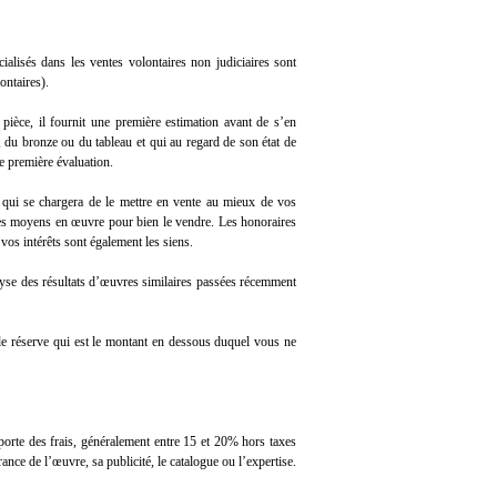
alisés dans les ventes volontaires non judiciaires sont
ontaires).
pièce, il fournit une première estimation avant de s’en
, du bronze ou du tableau et qui au regard de son état de
te première évaluation.
t qui se chargera de le mettre en vente au mieux de vos
s les moyens en œuvre pour bien le vendre. Les honoraires
 vos intérêts sont également les siens.
alyse des résultats d’œuvres similaires passées récemment
x de réserve qui est le montant en dessous duquel vous ne
porte des frais, généralement entre 15 et 20% hors taxes
rance de l’œuvre, sa publicité, le catalogue ou l’expertise.