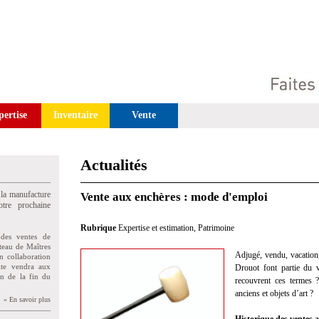
pertise
Inventaire
Vente
Actualités
 la manufacture
Vente aux enchères : mode d'emploi
tre prochaine
Rubrique
Expertise et estimation
,
Patrimoine
des ventes de
teau de Maîtres
Adjugé, vendu, vacation,
n collaboration
uite vendra aux
Drouot font partie du 
on de la fin du
recouvrent ces termes 
anciens et objets d’art ?
» En savoir plus