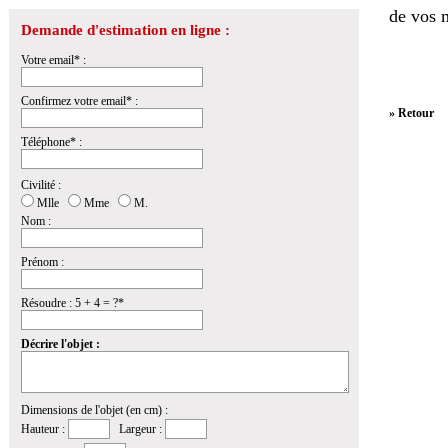
de vos 
Demande d'estimation en ligne :
Votre email* :
Confirmez votre email* :
» Retour
Téléphone* :
Civilité :
Mlle
Mme
M.
Nom :
Prénom :
Résoudre : 5 + 4 = ?*
Décrire l'objet :
Dimensions de l'objet (en cm) :
Hauteur :
Largeur :