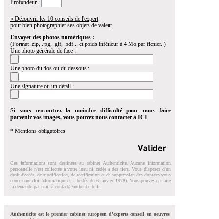
Profondeur :
» Découvrir les 10 conseils de l'expert
pour bien photographier ses objets de valeur
Envoyer des photos numériques :
(Format .zip, .jpg, .gif, .pdf... et poids inférieur à 4 Mo par fichier. )
Une photo générale de face :
Une photo du dos ou du dessous :
Une signature ou un détail :
Si vous rencontrez la moindre difficulté pour nous faire
parvenir vos images, vous pouvez nous contacter à
ICI
* Mentions obligatoires
Ces informations sont destinées au cabinet Authenticité. Aucune information
personnelle n'est collectée à votre insu ni cédée à des tiers. Vous disposez d'un
droit d'accés, de modification, de rectification et de suppression des données vous
concernant (loi Informatique et Libertés du 6 janvier 1978). Vous pouvez en faire
la demande par mail à
contact@authenticite.fr
.
Authenticité est le premier cabinet européen d'experts conseil en oeuvres