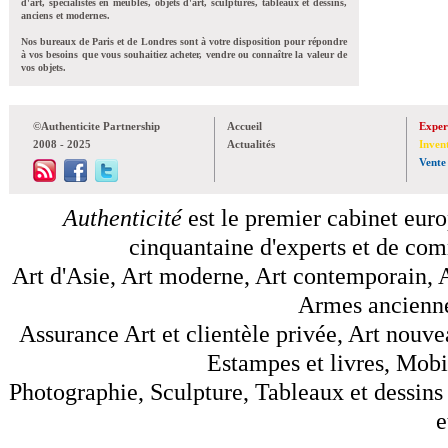
d'art, spécialistes en meubles, objets d'art, sculptures, tableaux et dessins,
anciens et modernes.
Nos bureaux de Paris et de Londres sont à votre disposition pour répondre
à vos besoins que vous souhaitiez acheter, vendre ou connaître la valeur de
vos objets.
©Authenticite Partnership
Accueil
Exper
2008 - 2025
Actualités
Inven
Vente
Authenticité
est le premier cabinet euro
cinquantaine d'experts et de comm
Art d'Asie, Art moderne, Art contemporain, A
Armes anciennes
Assurance Art et clientèle privée, Art nouve
Estampes et livres, Mobil
Photographie, Sculpture, Tableaux et dessins 
e