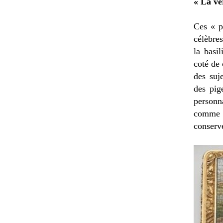
« La ve
Ces « p
célèbre
la basil
coté de 
des suj
des pig
personn
comme l
conserv