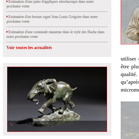
Estimation d'une paire d'appliques néoclassique dans notre
prochaine vente
Estimation d'un bronze signé Jean-Louis Grégoire dans notre
prochaine vente
Estimation d'une commode mazarine dans le style des Hache dans
notre prochaine vente
Voir toutes les actualités
utilise
être pl
qualité
qu’après
micromo
Un bronze de Barye fondu par Barbedienne vendu dans notre dernière vente
aux enchères