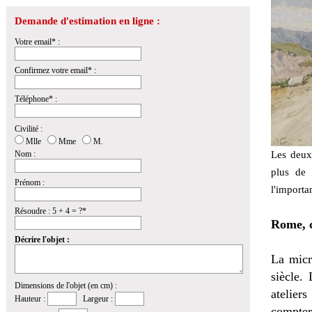
Demande d'estimation en ligne :
Votre email* :
Confirmez votre email* :
Téléphone* :
Civilité :
Mlle
Mme
M.
Nom :
Les deux
plus de 
Prénom :
l'importa
Résoudre : 5 + 4 = ?*
Rome, c
Décrire l'objet :
La micr
siècle.
Dimensions de l'objet (en cm) :
atelie
Hauteur :
Largeur :
comptera