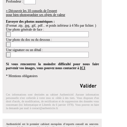
Profondeur :
» Découvrir les 10 conseils de l'expert
pour bien photographier ses objets de valeur
Envoyer des photos numériques :
(Format .zip, .jpg, .gif, .pdf... et poids inférieur à 4 Mo par fichier. )
Une photo générale de face :
Une photo du dos ou du dessous :
Une signature ou un détail :
Si vous rencontrez la moindre difficulté pour nous faire
parvenir vos images, vous pouvez nous contacter à
ICI
* Mentions obligatoires
Ces informations sont destinées au cabinet Authenticité. Aucune information
personnelle n'est collectée à votre insu ni cédée à des tiers. Vous disposez d'un
droit d'accés, de modification, de rectification et de suppression des données vous
concernant (loi Informatique et Libertés du 6 janvier 1978). Vous pouvez en faire
la demande par mail à
contact@authenticite.fr
.
Authenticité est le premier cabinet européen d'experts conseil en oeuvres