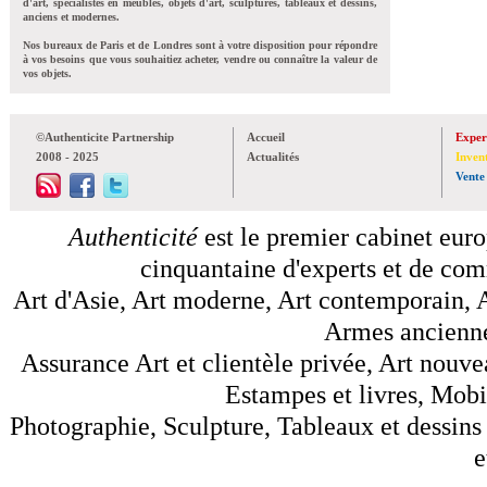
d'art, spécialistes en meubles, objets d'art, sculptures, tableaux et dessins,
anciens et modernes.
Nos bureaux de Paris et de Londres sont à votre disposition pour répondre
à vos besoins que vous souhaitiez acheter, vendre ou connaître la valeur de
vos objets.
©Authenticite Partnership
Accueil
Exper
2008 - 2025
Actualités
Inven
Vente
Authenticité
est le premier cabinet euro
cinquantaine d'experts et de comm
Art d'Asie, Art moderne, Art contemporain, A
Armes anciennes
Assurance Art et clientèle privée, Art nouve
Estampes et livres, Mobil
Photographie, Sculpture, Tableaux et dessins 
e