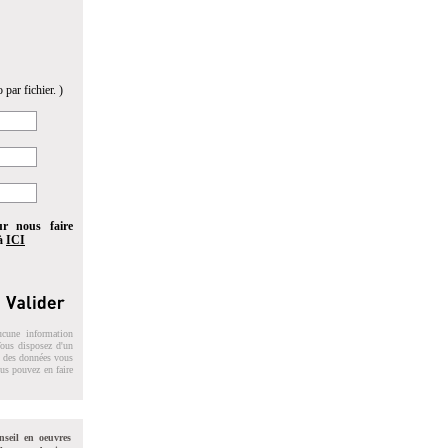
 par fichier. )
ur nous faire
 à
ICI
ucune information
 Vous disposez d'un
on des données vous
ous pouvez en faire
nseil en oeuvres