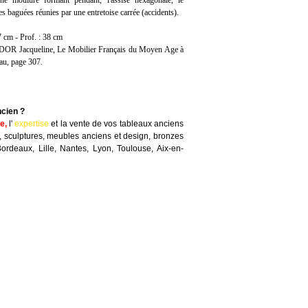
e mouluré formant pendant, l'assise hexagonale, le
es baguées réunies par une entretoise carrée (accidents).
7 cm - Prof. : 38 cm
OR Jacqueline, Le Mobilier Français du Moyen Age à
au, page 307.
ncien ?
te
,
l'
expertise
et la
vente
de vos tableaux anciens
, sculptures, meubles anciens et design, bronzes
Bordeaux, Lille, Nantes, Lyon, Toulouse, Aix-en-