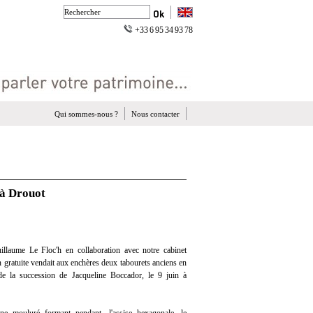
+33 6 95 34 93 78
Qui sommes-nous ?
Nous contacter
 à Drouot
llaume Le Floc'h en collaboration avec notre cabinet
on gratuite vendait aux enchères deux tabourets anciens en
de la succession de Jacqueline Boccador, le 9 juin à