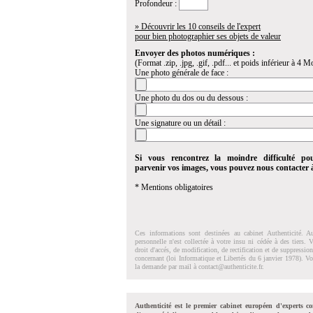
Profondeur :
» Découvrir les 10 conseils de l'expert
pour bien photographier ses objets de valeur
Envoyer des photos numériques :
(Format .zip, .jpg, .gif, .pdf... et poids inférieur à 4 Mo
Une photo générale de face :
Une photo du dos ou du dessous :
Une signature ou un détail :
Si vous rencontrez la moindre difficulté po
parvenir vos images, vous pouvez nous contacter
* Mentions obligatoires
Ces informations sont destinées au cabinet Authenticité. A
personnelle n'est collectée à votre insu ni cédée à des tiers.
droit d'accés, de modification, de rectification et de suppressi
concernant (loi Informatique et Libertés du 6 janvier 1978). V
la demande par mail à
contact@authenticite.fr
.
Authenticité est le premier cabinet européen d'experts co