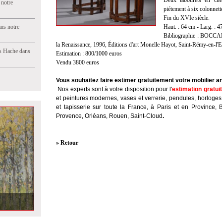
Deux tabourets en chên
 notre
piétement à six colonnett
Fin du XVIe siècle.
ns notre
Haut. : 64 cm - Larg. : 4
Bibliographie : BOCCAD
la Renaissance, 1996, Éditions d'art Monelle Hayot, Saint-Rémy-en-l'E
s Hache dans
Estimation : 800/1000 euros
Vendu 3800 euros
Vous souhaitez faire estimer gratuitement votre mobilier a
Nos experts sont à votre disposition pour l'
estimation gratui
et peintures modernes, vases et verrerie, pendules, horloges
et tapisserie sur toute la France, à Paris et en Province, 
Provence, Orléans, Rouen, Saint-Cloud
.
» Retour