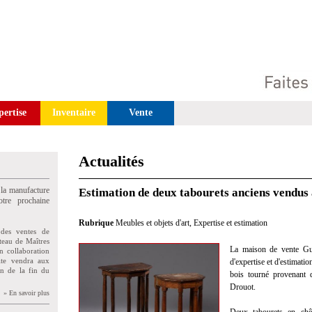
pertise
Inventaire
Vente
Actualités
 la manufacture
Estimation de deux tabourets anciens vendus
tre prochaine
Rubrique
Meubles et objets d'art
,
Expertise et estimation
des ventes de
teau de Maîtres
La maison de vente Gui
n collaboration
uite vendra aux
d'expertise et d'estimati
on de la fin du
bois tourné provenant 
Drouot.
» En savoir plus