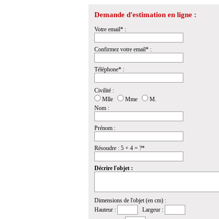
Demande d'estimation en ligne :
Votre email* :
Confirmez votre email* :
Téléphone* :
Civilité :
Mlle
Mme
M.
Nom :
Prénom :
Résoudre : 5 + 4 = ?*
Décrire l'objet :
Dimensions de l'objet (en cm) :
Hauteur :
Largeur :