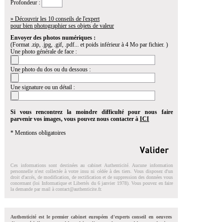
Profondeur :
» Découvrir les 10 conseils de l'expert
pour bien photographier ses objets de valeur
Envoyer des photos numériques :
(Format .zip, .jpg, .gif, .pdf... et poids inférieur à 4 Mo par fichier. )
Une photo générale de face :
Une photo du dos ou du dessous :
Une signature ou un détail :
Si vous rencontrez la moindre difficulté pour nous faire
parvenir vos images, vous pouvez nous contacter à
ICI
* Mentions obligatoires
Ces informations sont destinées au cabinet Authenticité. Aucune information
personnelle n'est collectée à votre insu ni cédée à des tiers. Vous disposez d'un
droit d'accés, de modification, de rectification et de suppression des données vous
concernant (loi Informatique et Libertés du 6 janvier 1978). Vous pouvez en faire
la demande par mail à
contact@authenticite.fr
.
Authenticité est le premier cabinet européen d'experts conseil en oeuvres