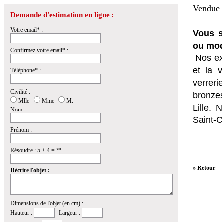
Vendue 
Demande d'estimation en ligne :
Votre email* :
Vous s
ou mo
Confirmez votre email* :
Nos ex
et la
v
Téléphone* :
verrer
Civilité :
bronzes
Mlle
Mme
M.
Lille,
Nom :
Saint-
Prénom :
Résoudre : 5 + 4 = ?*
» Retour
Décrire l'objet :
Dimensions de l'objet (en cm) :
Hauteur :
Largeur :