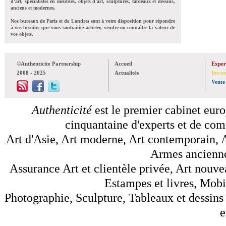
d'art, spécialistes en meubles, objets d'art, sculptures, tableaux et dessins,
anciens et modernes.
Nos bureaux de Paris et de Londres sont à votre disposition pour répondre
à vos besoins que vous souhaitiez acheter, vendre ou connaître la valeur de
vos objets.
©Authenticite Partnership
Accueil
Exper
2008 - 2025
Actualités
Inven
Vente
Authenticité
est le premier cabinet euro
cinquantaine d'experts et de comm
Art d'Asie, Art moderne, Art contemporain, A
Armes anciennes
Assurance Art et clientèle privée, Art nouve
Estampes et livres, Mobil
Photographie, Sculpture, Tableaux et dessins 
e