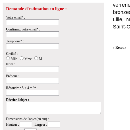
verrer
Demande d'estimation en ligne :
bronzes
Votre email* :
Lille,
Saint-
Confirmez votre email* :
Téléphone* :
» Retour
Civilité :
Mlle
Mme
M.
Nom :
Prénom :
Résoudre : 5 + 4 = ?*
Décrire l'objet :
Dimensions de l'objet (en cm) :
Hauteur :
Largeur :