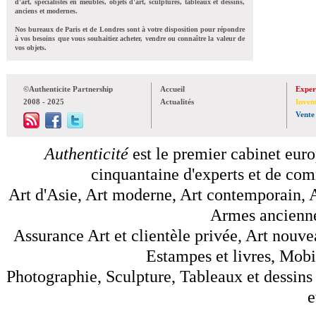
d'art, spécialistes en meubles, objets d'art, sculptures, tableaux et dessins,
anciens et modernes.
Nos bureaux de Paris et de Londres sont à votre disposition pour répondre
à vos besoins que vous souhaitiez acheter, vendre ou connaître la valeur de
vos objets.
©Authenticite Partnership
Accueil
Exper
2008 - 2025
Actualités
Inven
Vente
Authenticité
est le premier cabinet euro
cinquantaine d'experts et de comm
Art d'Asie, Art moderne, Art contemporain, A
Armes anciennes
Assurance Art et clientèle privée, Art nouve
Estampes et livres, Mobil
Photographie, Sculpture, Tableaux et dessins 
e