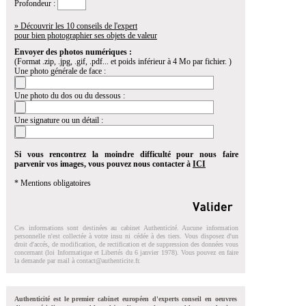
Profondeur :
» Découvrir les 10 conseils de l'expert
pour bien photographier ses objets de valeur
Envoyer des photos numériques :
(Format .zip, .jpg, .gif, .pdf... et poids inférieur à 4 Mo par fichier. )
Une photo générale de face :
Une photo du dos ou du dessous :
Une signature ou un détail :
Si vous rencontrez la moindre difficulté pour nous faire
parvenir vos images, vous pouvez nous contacter à
ICI
* Mentions obligatoires
Ces informations sont destinées au cabinet Authenticité. Aucune information
personnelle n'est collectée à votre insu ni cédée à des tiers. Vous disposez d'un
droit d'accés, de modification, de rectification et de suppression des données vous
concernant (loi Informatique et Libertés du 6 janvier 1978). Vous pouvez en faire
la demande par mail à
contact@authenticite.fr
.
Authenticité est le premier cabinet européen d'experts conseil en oeuvres