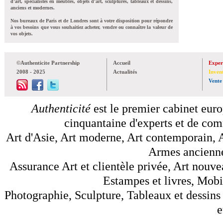
d'art, spécialistes en meubles, objets d'art, sculptures, tableaux et dessins,
anciens et modernes.
Nos bureaux de Paris et de Londres sont à votre disposition pour répondre
à vos besoins que vous souhaitiez acheter, vendre ou connaître la valeur de
vos objets.
©Authenticite Partnership
Accueil
Exper
2008 - 2025
Actualités
Inven
Vente
Authenticité
est le premier cabinet euro
cinquantaine d'experts et de comm
Art d'Asie, Art moderne, Art contemporain, A
Armes anciennes
Assurance Art et clientèle privée, Art nouve
Estampes et livres, Mobil
Photographie, Sculpture, Tableaux et dessins 
e