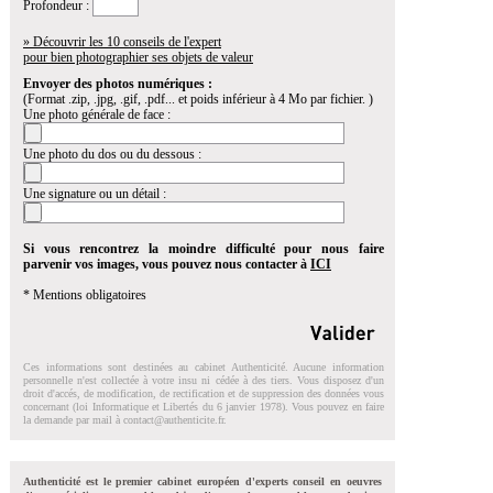
Profondeur :
» Découvrir les 10 conseils de l'expert
pour bien photographier ses objets de valeur
Envoyer des photos numériques :
(Format .zip, .jpg, .gif, .pdf... et poids inférieur à 4 Mo par fichier. )
Une photo générale de face :
Une photo du dos ou du dessous :
Une signature ou un détail :
Si vous rencontrez la moindre difficulté pour nous faire
parvenir vos images, vous pouvez nous contacter à
ICI
* Mentions obligatoires
Ces informations sont destinées au cabinet Authenticité. Aucune information
personnelle n'est collectée à votre insu ni cédée à des tiers. Vous disposez d'un
droit d'accés, de modification, de rectification et de suppression des données vous
concernant (loi Informatique et Libertés du 6 janvier 1978). Vous pouvez en faire
la demande par mail à
contact@authenticite.fr
.
Authenticité est le premier cabinet européen d'experts conseil en oeuvres