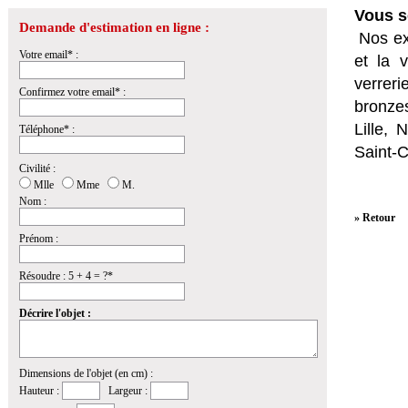
Vous s
Demande d'estimation en ligne :
Nos ex
Votre email* :
et la
v
verrer
Confirmez votre email* :
bronzes
Lille,
Téléphone* :
Saint-
Civilité :
Mlle
Mme
M.
Nom :
» Retour
Prénom :
Résoudre : 5 + 4 = ?*
Décrire l'objet :
Dimensions de l'objet (en cm) :
Hauteur :
Largeur :