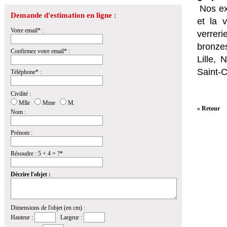
Nos ex
Demande d'estimation en ligne :
et la
v
Votre email* :
verrer
bronzes
Confirmez votre email* :
Lille,
Saint-
Téléphone* :
Civilité :
Mlle
Mme
M.
» Retour
Nom :
Prénom :
Résoudre : 5 + 4 = ?*
Décrire l'objet :
Dimensions de l'objet (en cm) :
Hauteur :
Largeur :