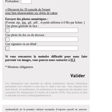
Profondeur :
» Découvrir les 10 conseils de l'expert
pour bien photographier ses objets de valeur
Envoyer des photos numériques :
(Format .zip, .jpg, .gif, .pdf... et poids inférieur à 4 Mo par fichier. )
Une photo générale de face :
Une photo du dos ou du dessous :
Une signature ou un détail :
Si vous rencontrez la moindre difficulté pour nous faire
parvenir vos images, vous pouvez nous contacter à
ICI
* Mentions obligatoires
Ces informations sont destinées au cabinet Authenticité. Aucune information
personnelle n'est collectée à votre insu ni cédée à des tiers. Vous disposez d'un
droit d'accés, de modification, de rectification et de suppression des données vous
concernant (loi Informatique et Libertés du 6 janvier 1978). Vous pouvez en faire
la demande par mail à
contact@authenticite.fr
.
Authenticité est le premier cabinet européen d'experts conseil en oeuvres