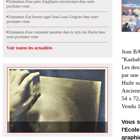
Estimation d'une paire d'appliques néoclassique dans notre
prochaine vente
Estimation d'un bronze signé Jean-Louis Grégoire dans notre
prochaine vente
Estimation d'une commode mazarine dans le style des Hache dans
notre prochaine vente
Voir toutes les actualités
Jean B
"Kasbah
Les deux
par une 
Huile su
Ancienn
54 x 72
Vendu 1
Vous s
l'Eco
graphi