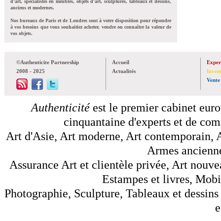
d'art, spécialistes en meubles, objets d'art, sculptures, tableaux et dessins,
anciens et modernes.
Nos bureaux de Paris et de Londres sont à votre disposition pour répondre
à vos besoins que vous souhaitiez acheter, vendre ou connaître la valeur de
vos objets.
©Authenticite Partnership
Accueil
Exper
2008 - 2025
Actualités
Inven
Vente
Authenticité
est le premier cabinet euro
cinquantaine d'experts et de comm
Art d'Asie, Art moderne, Art contemporain, A
Armes anciennes
Assurance Art et clientèle privée, Art nouve
Estampes et livres, Mobil
Photographie, Sculpture, Tableaux et dessins 
e