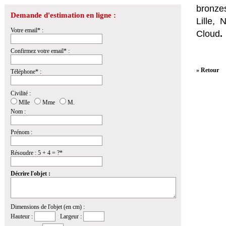
bronzes
Demande d'estimation en ligne :
Lille,
Votre email* :
Cloud
.
Confirmez votre email* :
» Retour
Téléphone* :
Civilité :
Mlle
Mme
M.
Nom :
Prénom :
Résoudre : 5 + 4 = ?*
Décrire l'objet :
Dimensions de l'objet (en cm) :
Hauteur :
Largeur :