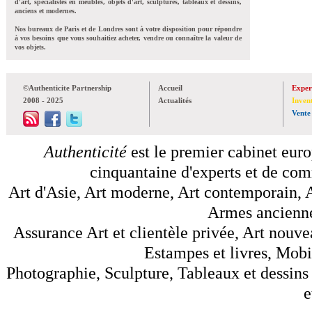
d'art, spécialistes en meubles, objets d'art, sculptures, tableaux et dessins,
anciens et modernes.
Nos bureaux de Paris et de Londres sont à votre disposition pour répondre
à vos besoins que vous souhaitiez acheter, vendre ou connaître la valeur de
vos objets.
©Authenticite Partnership
Accueil
Exper
2008 - 2025
Actualités
Inven
Vente
Authenticité
est le premier cabinet euro
cinquantaine d'experts et de comm
Art d'Asie, Art moderne, Art contemporain, A
Armes anciennes
Assurance Art et clientèle privée, Art nouve
Estampes et livres, Mobil
Photographie, Sculpture, Tableaux et dessins 
e