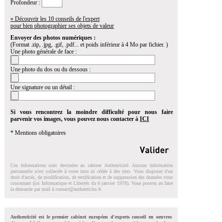
Profondeur :
» Découvrir les 10 conseils de l'expert
pour bien photographier ses objets de valeur
Envoyer des photos numériques :
(Format .zip, .jpg, .gif, .pdf... et poids inférieur à 4 Mo par fichier. )
Une photo générale de face :
Une photo du dos ou du dessous :
Une signature ou un détail :
Si vous rencontrez la moindre difficulté pour nous faire
parvenir vos images, vous pouvez nous contacter à
ICI
* Mentions obligatoires
Ces informations sont destinées au cabinet Authenticité. Aucune information
personnelle n'est collectée à votre insu ni cédée à des tiers. Vous disposez d'un
droit d'accés, de modification, de rectification et de suppression des données vous
concernant (loi Informatique et Libertés du 6 janvier 1978). Vous pouvez en faire
la demande par mail à
contact@authenticite.fr
.
Authenticité est le premier cabinet européen d'experts conseil en oeuvres