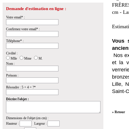
FRÈRES
Demande d'estimation en ligne :
cm - Lar
Votre email* :
Estimat
Confirmez votre email* :
Vous s
Téléphone* :
ancien
Civilité :
Nos ex
Mlle
Mme
M.
et la
v
Nom :
verrer
Prénom :
bronzes
Lille,
Résoudre : 5 + 4 = ?*
Saint-
Décrire l'objet :
» Retour
Dimensions de l'objet (en cm) :
Hauteur :
Largeur :