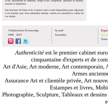
d'art, spécialistes en meubles, objets d'art, sculptures, tableaux et dessins,
anciens et modernes.
Nos bureaux de Paris et de Londres sont à votre disposition pour répondre
à vos besoins que vous souhaitiez acheter, vendre ou connaître la valeur de
vos objets.
©Authenticite Partnership
Accueil
Exper
2008 - 2025
Actualités
Inven
Vente
Authenticité
est le premier cabinet euro
cinquantaine d'experts et de comm
Art d'Asie, Art moderne, Art contemporain, A
Armes anciennes
Assurance Art et clientèle privée, Art nouve
Estampes et livres, Mobil
Photographie, Sculpture, Tableaux et dessins 
e