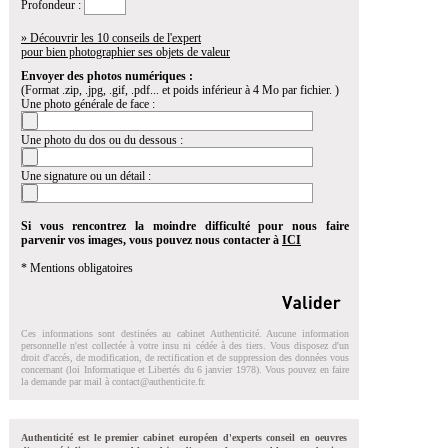
Profondeur :
» Découvrir les 10 conseils de l'expert
pour bien photographier ses objets de valeur
Envoyer des photos numériques :
(Format .zip, .jpg, .gif, .pdf... et poids inférieur à 4 Mo par fichier. )
Une photo générale de face :
Une photo du dos ou du dessous :
Une signature ou un détail :
Si vous rencontrez la moindre difficulté pour nous faire
parvenir vos images, vous pouvez nous contacter à
ICI
* Mentions obligatoires
Ces informations sont destinées au cabinet Authenticité. Aucune information
personnelle n'est collectée à votre insu ni cédée à des tiers. Vous disposez d'un
droit d'accés, de modification, de rectification et de suppression des données vous
concernant (loi Informatique et Libertés du 6 janvier 1978). Vous pouvez en faire
la demande par mail à
contact@authenticite.fr
.
Authenticité est le premier cabinet européen d'experts conseil en oeuvres