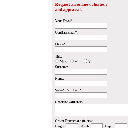
Request an online valuation
and appraisal:
Your Email*:
Confirm Email*:
Phone*:
Title:
Miss.
Mrs.
M.
Surname:
Name:
Solve* : 5 + 4 = ?*
Describe your item:
Object Dimensions (in cm):
Height:
Width:
Depth: