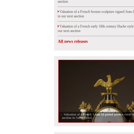
auction
Valuation of a French bronze sculpture signed Jean-
in our next auction
Valuation of a French early 18th century Hache styl
our next auction
All news releases
Valuation of a set of late 18th century Italian armchair
auction