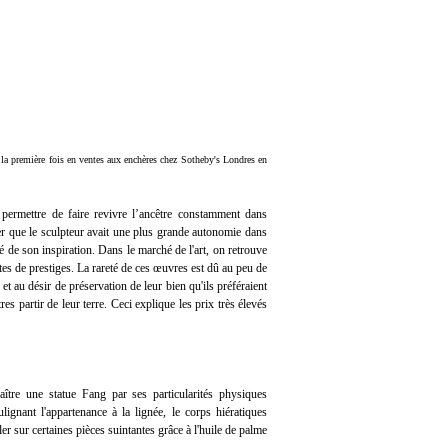
e la première fois en ventes aux enchères chez Sotheby's Londres en
a permettre de faire revivre l’ancêtre constamment dans
er que le sculpteur avait une plus grande autonomie dans
ré de son inspiration. Dans le marché de l'art, on retrouve
ntes de prestiges. La rareté de ces œuvres est dû au peu de
t au désir de préservation de leur bien qu'ils préféraient
es partir de leur terre. Ceci explique les prix très élevés
tre une statue Fang par ses particularités physiques
ignant l'appartenance à la lignée, le corps hiératiques
sur certaines pièces suintantes grâce à l'huile de palme