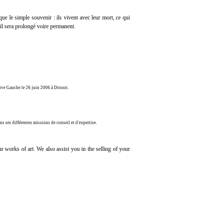
ue le simple souvenir : ils vivent avec leur mort, ce qui
uil sera prolongé voire permanent.
ive Gauche le 26 juin 2006 à Drouot.
ns ses différentes missions de conseil et d'expertise.
r works of art. We also assist you in the selling of your