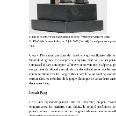
Figure de reliquaire Fang d'une hauteur de 39cm. Vendue par Christie's Paris,
51 400 € frais de vente inclus, le 16 juin 2009 (Lot 144). La sculpture est apparu
1960.
C’est « l’évocation physique de l’ancêtre » qui est figurée, elle v
l’intimité du groupe. Cette approche subjective peut nous laisser pens
son travail et dans son rapport à l’œuvre et pouvait ainsi sculpter au g
ces gardiens de reliquaire au sein de grandes collections et dans les ve
communications avec les Fang confinés dans l'épaisse forêt équatoriale e
enfouir dans les méandres de la jungle plutôt que de laisser leurs ancêtr
des statues Fang.
Le style Fang
De Guinée équatoriale jusqu'au sud du Cameroun, on peut reconnaî
omniprésentes: les membres sont réduits, le nombril proéminent soul
pourvu de beaux volumes. Chez les Fang du Gabon on peut s'émerveiller 