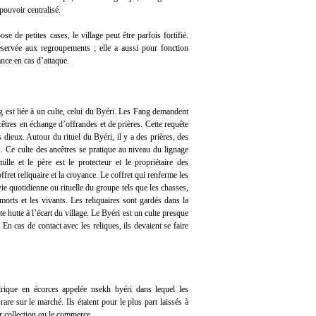
pouvoir centralisé.
e de petites cases, le village peut être parfois fortifié.
éservée aux regroupements ; elle a aussi pour fonction
ance en cas d’attaque.
g est liée à un culte, celui du Byéri. Les Fang demandent
cêtres en échange d’offrandes et de prières. Cette requête
s dieux. Autour du rituel du Byéri, il y a des prières, des
es. Ce culte des ancêtres se pratique au niveau du lignage
mille et le père est le protecteur et le propriétaire des
offret reliquaire et la croyance. Le coffret qui renferme les
ie quotidienne ou rituelle du groupe tels que les chasses,
 morts et les vivants. Les reliquaires sont gardés dans la
e hutte à l’écart du village. Le Byéri est un culte presque
 En cas de contact avec les reliques, ils devaient se faire
rique en écorces appelée nsekh byéri dans lequel les
re sur le marché. Ils étaient pour le plus part laissés à
ur collection ou le commerce.