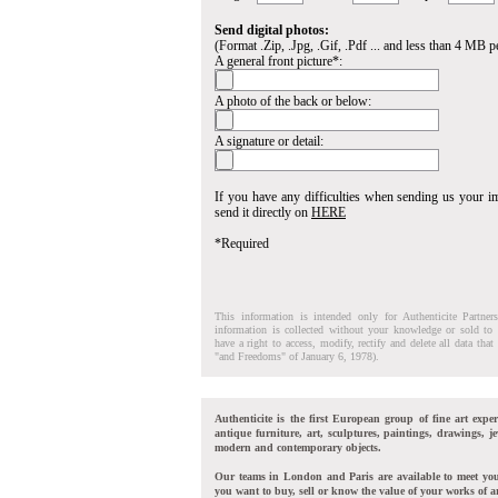
Send digital photos:
(Format .Zip, .Jpg, .Gif, .Pdf ... and less than 4 MB pe
A general front picture*:
A photo of the back or below:
A signature or detail:
If you have any difficulties when sending us your 
send it directly on
HERE
*Required
This information is intended only for Authenticite Partner
information is collected without your knowledge or sold to 
have a right to access, modify, rectify and delete all data tha
"and Freedoms" of January 6, 1978).
Authenticite is the first European group of fine art exper
antique furniture, art, sculptures, paintings, drawings, je
modern and contemporary objects.
Our teams in London and Paris are available to meet yo
you want to buy, sell or know the value of your works of ar