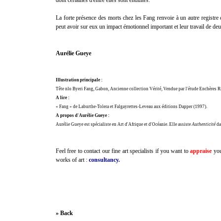
dont certaines d'entre elles sont enduites.
La forte présence des morts chez les Fang renvoie à un autre registre q
peut avoir sur eux un impact émotionnel important et leur travail de de
Aurélie Gueye
Illustration principale :
Tête nlo Byeri Fang, Gabon, Ancienne collection Vérité, Vendue par l'étude Enchères R
A lire :
« Fang » de Laburthe-Tolera et Falgayrettes-Leveau aux éditions Dapper (1997).
A propos d'Aurélie Gueye :
Aurélie Gueye est spécialiste en Art d'Afrique et d'Océanie. Elle assiste
Authenticité
da
Feel free to contact our fine art specialists if you want to
appraise
you
works of art :
consultancy.
» Back