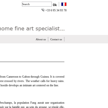
+33 6 95 34 93 78
About us
Contact us
g from Cameroon to Gabon through Guinea. It is covered
est crossed by rivers. The weather calls for heavy rains.
hostile develops an intimate art centered on the line.
Deschamps, la population Fang aurait une organisation
sée sur la famille qui, au sein du groupe, se régule elle-