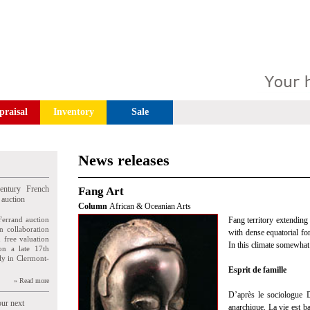
praisal
Inventory
Sale
News releases
entury French
Fang Art
 auction
Column
African & Oceanian Arts
Ferrand auction
Fang territory extendin
n collaboration
with dense equatorial for
n free valuation
In this climate somewhat 
ion a late 17th
ly in Clermont-
Esprit de famille
» Read more
D’après le sociologue 
our next
anarchique. La vie est ba