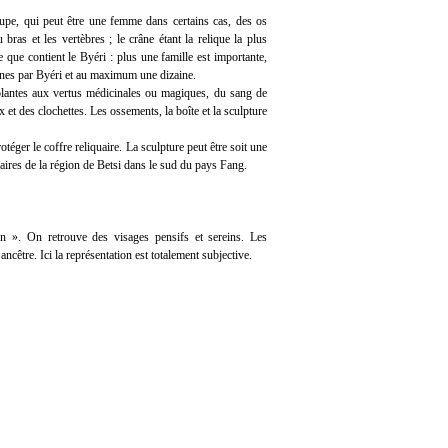
pe, qui peut être une femme dans certains cas, des os
 bras et les vertèbres ; le crâne étant la relique la plus
 que contient le Byéri : plus une famille est importante,
ânes par Byéri et au maximum une dizaine.
plantes aux vertus médicinales ou magiques, du sang de
x et des clochettes. Les ossements, la boîte et la sculpture
téger le coffre reliquaire. La sculpture peut être soit une
inaires de la région de Betsi dans le sud du pays Fang.
on ». On retrouve des visages pensifs et sereins. Les
ancêtre. Ici la représentation est totalement subjective.