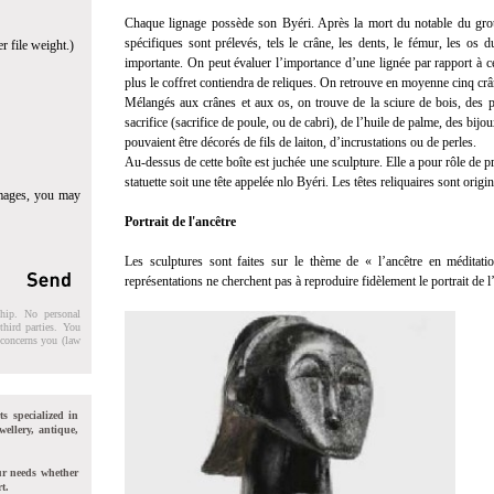
Chaque lignage possède son Byéri. Après la mort du notable du grou
spécifiques sont prélevés, tels le crâne, les dents, le fémur, les os du
r file weight.)
importante. On peut évaluer l’importance d’une lignée par rapport à ce
plus le coffret contiendra de reliques. On retrouve en moyenne cinq cr
Mélangés aux crânes et aux os, on trouve de la sciure de bois, des 
sacrifice (sacrifice de poule, ou de cabri), de l’huile de palme, des bijou
pouvaient être décorés de fils de laiton, d’incrustations ou de perles.
Au-dessus de cette boîte est juchée une sculpture. Elle a pour rôle de pro
statuette soit une tête appelée nlo Byéri. Les têtes reliquaires sont orig
images, you may
Portrait de l'ancêtre
Les sculptures sont faites sur le thème de « l’ancêtre en méditati
représentations ne cherchent pas à reproduire fidèlement le portrait de l’
ship. No personal
third parties. You
t concerns you (law
ts specialized in
wellery, antique,
ur needs whether
t.