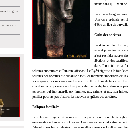
même sans qu’il y ait de 
Jouis Gregoire
Le village Fang se compos
Une case spéciale est r
d’être un lieu de surveill
e commode in
Culte des ancètres
La statuaire chez les Fan
aide et protection aux an
n’est pas faite auprès de
libations et des sacrific
dans l’intimité de la fa
reliques ancestrales et l’unique officiant. Le Byéri signifie à la fois le c
reliques des ancêtres est consulté à tous les moments importants de la v
les voyages, les mariages ou les guerres. Il est le médiateur entre les
chambre du propriétaire ou lorsque ce dernier se déplace, dans une petit
personnel qui était interdit aux femmes, aux enfants et aux non-initiés.
purifier pour ne pas s’attirer les mauvaises grâces des ancêtres.
Reliques familiales
s in our next
Le reliquaire Byéri est composé d’un panier ou d’une boîte cylind
ossements de l’ancêtre sont placés. Ces réceptacles sont extrêmement ra
l'abandon par les occidentaux, les considérant trop « primitif » pour le