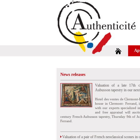
Ap
News releases
Valuation of a late 17th c
Aubusson tapestry in our next
Hotel des ventes de Clermont-
house in Clermont- Ferrand, i
with our experts specialized i
and free appraisal will auct
century French Aubusson tapestry, Thursday 9th of Ju
Ferrand.
Valuation of a pair of French neoclassical scones in 