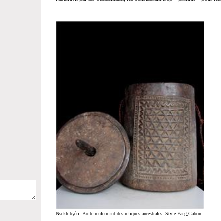
Nsekh byéri. Boite renfermant des reliques ancestrales. Style Fang,Gabon.