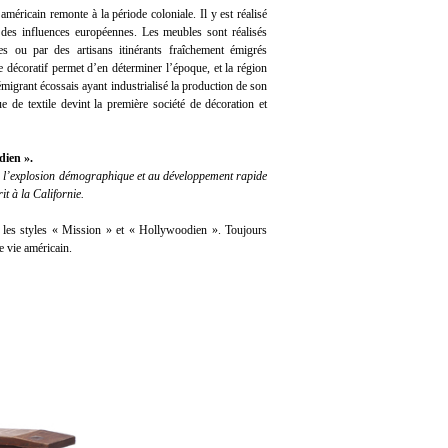
américain remonte à la période coloniale. Il y est réalisé
des influences européennes. Les meubles sont réalisés
es ou par des artisans itinérants fraîchement émigrés
e décoratif permet d’en déterminer l’époque, et la région
grant écossais ayant industrialisé la production de son
que de textile devint la première société de décoration et
dien ».
à l’explosion démographique et au développement rapide
it à la Californie.
: les styles « Mission » et « Hollywoodien ». Toujours
e vie américain.