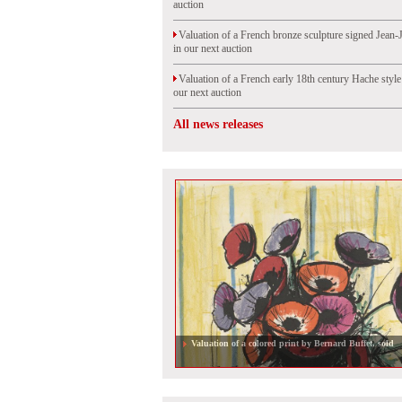
auction
Valuation of a French bronze sculpture signed Jean-
in our next auction
Valuation of a French early 18th century Hache styl
our next auction
All news releases
Valuation of a Venitian gueridon in our next auction i