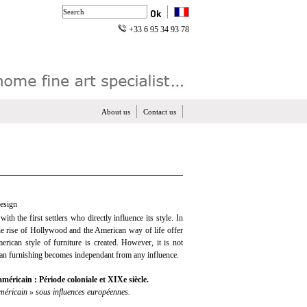
+33 6 95 34 93 78
About us
Contact us
esign
ith the first settlers who directly influence its style. In
the rise of Hollywood and the American way of life offer
ican style of furniture is created. However, it is not
ican furnishing becomes independant from any influence.
méricain : Période coloniale et XIXe siècle.
méricain » sous influences européennes.