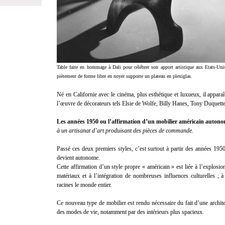
Table faite en hommage à Dali pour célébrer son apport artistique aux Etats-Uni
piètement de forme libre en noyer supporte un plateau en plexiglas.
Né en Californie avec le cinéma, plus esthétique et luxueux, il appara
l’œuvre de décorateurs tels Elsie de Wolfe, Billy Hanes, Tony Duquet
Les années 1950 ou l’affirmation d’un mobilier américain autono
à un artisanat d’art produisant des pièces de commande.
Passé ces deux premiers styles, c’est surtout à partir des années 1950
devient autonome.
Cette affirmation d’un style propre « américain » est liée à l’explosio
matériaux et à l’intégration de nombreuses influences culturelles ; 
racines le monde entier.
Ce nouveau type de mobilier est rendu nécessaire du fait d’une archit
des modes de vie, notamment par des intérieurs plus spacieux.