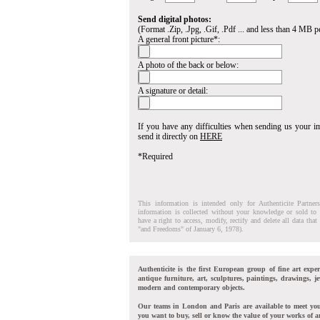
Send digital photos:
(Format .Zip, .Jpg, .Gif, .Pdf ... and less than 4 MB pe
A general front picture*:
A photo of the back or below:
A signature or detail:
If you have any difficulties when sending us your 
send it directly on
HERE
*Required
This information is intended only for Authenticite Partner
information is collected without your knowledge or sold to 
have a right to access, modify, rectify and delete all data tha
"and Freedoms" of January 6, 1978).
Authenticite is the first European group of fine art exper
antique furniture, art, sculptures, paintings, drawings, je
modern and contemporary objects.
Our teams in London and Paris are available to meet yo
you want to buy, sell or know the value of your works of ar