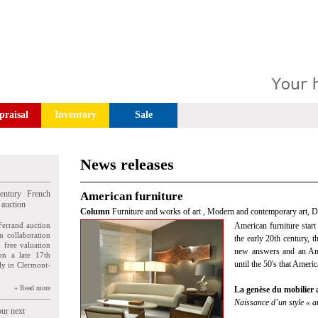
praisal
Inventory
Sale
News releases
entury French
American furniture
 auction
Column
Furniture and works of art
,
Modern and contemporary art, D
Ferrand auction
American furniture start w
n collaboration
the early 20th century, 
n free valuation
new answers and an Amer
ion a late 17th
until the 50's that Amer
ly in Clermont-
» Read more
La genèse du mobilier a
Naissance d’un style « a
our next