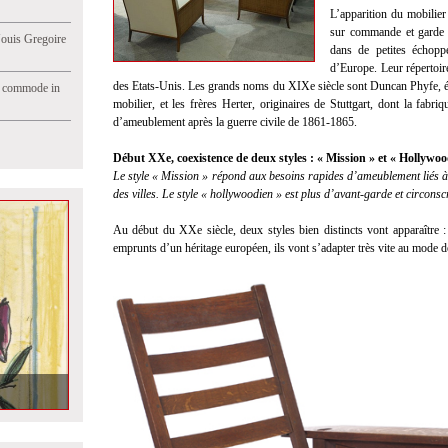
L’apparition du mobilier 
sur commande et garde 
Jouis Gregoire
dans de petites échopp
d’Europe. Leur répertoir
des Etats-Unis. Les grands noms du XIXe siècle sont Duncan Phyfe, émi
e commode in
mobilier, et les frères Herter, originaires de Stuttgart, dont la fabri
d’ameublement après la guerre civile de 1861-1865.
Début XXe, coexistence de deux styles : « Mission » et « Hollywoo
Le style « Mission » répond aux besoins rapides d’ameublement liés 
des villes. Le style « hollywoodien » est plus d’avant-garde et circonscr
Au début du XXe siècle, deux styles bien distincts vont apparaître 
emprunts d’un héritage européen, ils vont s’adapter très vite au mode d
n Marseille