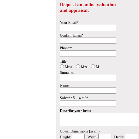
Request an online valuation
and appraisal:
Your Email*:
Confirm Email*:
Phone*:
Title:
Miss.
Mrs.
M.
Surname:
Name:
Solve* : 5 + 4 = ?*
Describe your item:
Object Dimensions (in cm):
Height:
Width:
Depth: