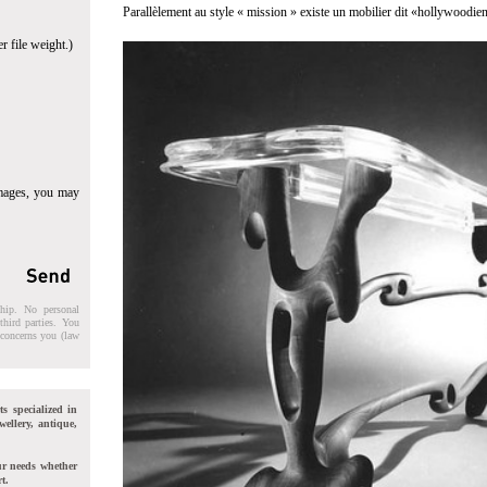
Parallèlement au style « mission » existe un mobilier dit «hollywoodien
r file weight.)
images, you may
ship. No personal
third parties. You
t concerns you (law
ts specialized in
wellery, antique,
ur needs whether
t.