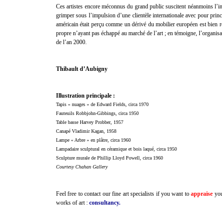
Ces artistes encore méconnus du grand public suscitent néanmoins l’in
grimper sous l’impulsion d’une clientèle internationale avec pour prin
américain était perçu comme un dérivé du mobilier européen est bien ré
propre n’ayant pas échappé au marché de l’art ; en témoigne, l’organisa
de l’an 2000.
Thibault d’Aubigny
Illustration principale :
Tapis « nuages » de Edward Fields, circa 1970
Fauteuils Robbjohn-Gibbings, circa 1950
Table basse Harvey Probber, 1957
Canapé Vladimir Kagan, 1958
Lampe « Arbre » en plâtre, circa 1960
Lampadaire sculptural en céramique et bois laqué, circa 1950
Sculpture murale de Phillip Lloyd Powell, circa 1960
Courtesy Chahan Gallery
Feel free to contact our fine art specialists if you want to
appraise
you
works of art :
consultancy.