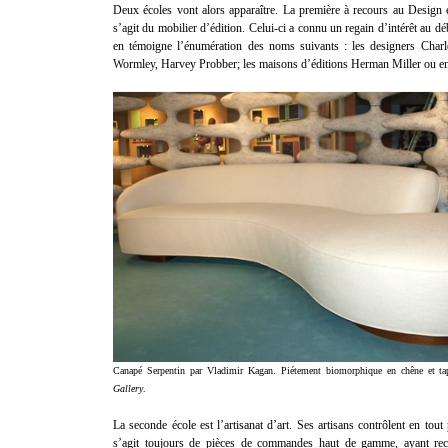
Deux écoles vont alors apparaître. La première à recours au Design 
s’agit du mobilier d’édition. Celui-ci a connu un regain d’intérêt au d
en témoigne l’énumération des noms suivants : les designers Cha
Wormley, Harvey Probber; les maisons d’éditions Herman Miller ou en
Canapé Serpentin par Vladimir Kagan. Piétement biomorphique en chêne et tap
Gallery
.
La seconde école est l’artisanat d’art. Ses artisans contrôlent en tout
s’agit toujours de pièces de commandes haut de gamme, ayant recou