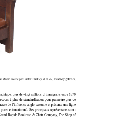
il Morris réalisé par Gustav Stickley. (Lot 25, Treadway galleries,
raphique, plus de vingt millions d’immigrants entre 1870
recours à plus de standardisation pour permettre plus de
rasse de l’influence anglo-saxonne et présente une ligne
 pures et fonctionnel. Ses principaux représentants sont :
, Grand Rapids Bookcase & Chair Company, The Shop of