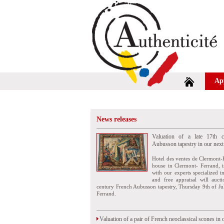
Ap
News releases
Valuation of a late 17th c
Aubusson tapestry in our next
Hotel des ventes de Clermont-
house in Clermont- Ferrand, i
with our experts specialized i
and free appraisal will auct
century French Aubusson tapestry, Thursday 9th of Ju
Ferrand.
Valuation of a pair of French neoclassical scones in 