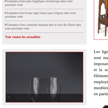
Estimation d'une paire d'appliques néoclassique dans notre
prochaine vente
Estimation d'un bronze signé Jean-Louis Grégoire dans notre
prochaine vente
Estimation d'une commode mazarine dans le style des Hache dans
notre prochaine vente
Voir toutes les actualités
Les lig
sont ma
imposan
et la s
élément
employé
meubles 
en part
Estimation d\'un service Roxane Lalique dans notre prochaine vente à
Orléans