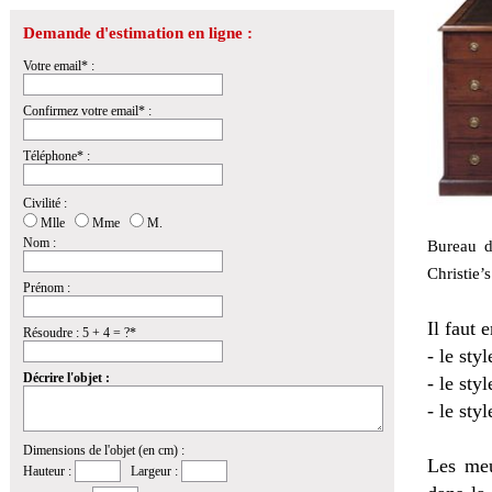
Demande d'estimation en ligne :
Votre email* :
Confirmez votre email* :
Téléphone* :
Civilité :
Mlle
Mme
M.
Nom :
Bureau d
Christie’s
Prénom :
Il faut 
Résoudre : 5 + 4 = ?*
- le sty
Décrire l'objet :
- le sty
- le sty
Dimensions de l'objet (en cm) :
Les meu
Hauteur :
Largeur :