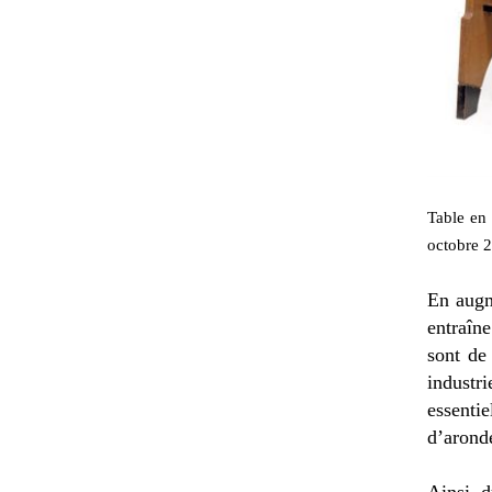
Table en 
octobre 2
En augm
entraîn
sont de 
industr
essenti
d’aronde