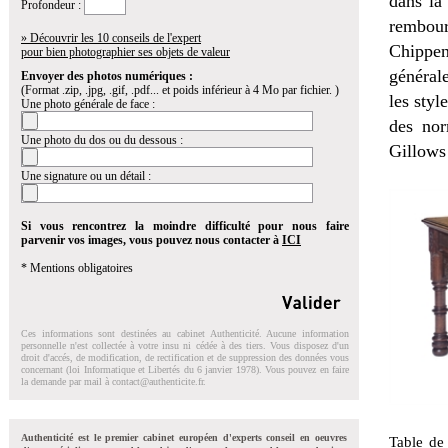
dans la
Profondeur :
rembour
» Découvrir les 10 conseils de l'expert
Chippen
pour bien photographier ses objets de valeur
général
Envoyer des photos numériques :
(Format .zip, .jpg, .gif, .pdf... et poids inférieur à 4 Mo par fichier. )
les styl
Une photo générale de face :
des nor
Une photo du dos ou du dessous :
Gillows
Une signature ou un détail :
Si vous rencontrez la moindre difficulté pour nous faire
parvenir vos images, vous pouvez nous contacter à
ICI
* Mentions obligatoires
Ces informations sont destinées au cabinet Authenticité. Aucune information
personnelle n'est collectée à votre insu ni cédée à des tiers. Vous disposez d'un
droit d'accés, de modification, de rectification et de suppression des données vous
concernant (loi Informatique et Libertés du 6 janvier 1978). Vous pouvez en faire
la demande par mail à
contact@authenticite.fr
.
Authenticité est le premier cabinet européen d'experts conseil en oeuvres
Table de