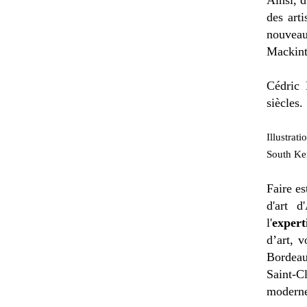
Ainsi, d
des arti
nouvea
Mackint
Cédric 
siècles.
Illustrat
South Ken
Faire es
d'art d
l'
expert
d’art, 
Bordeau
Saint-C
moderne