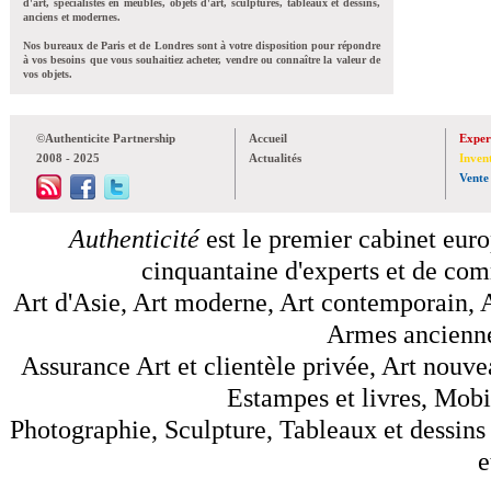
d'art, spécialistes en meubles, objets d'art, sculptures, tableaux et dessins,
anciens et modernes.
Nos bureaux de Paris et de Londres sont à votre disposition pour répondre
à vos besoins que vous souhaitiez acheter, vendre ou connaître la valeur de
vos objets.
©Authenticite Partnership
Accueil
Exper
2008 - 2025
Actualités
Inven
Vente
Authenticité
est le premier cabinet euro
cinquantaine d'experts et de comm
Art d'Asie, Art moderne, Art contemporain, A
Armes anciennes
Assurance Art et clientèle privée, Art nouve
Estampes et livres, Mobil
Photographie, Sculpture, Tableaux et dessins 
e