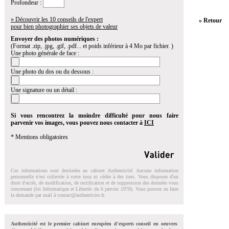
Profondeur :
» Découvrir les 10 conseils de l'expert
» Retour
pour bien photographier ses objets de valeur
Envoyer des photos numériques :
(Format .zip, .jpg, .gif, .pdf... et poids inférieur à 4 Mo par fichier. )
Une photo générale de face :
Une photo du dos ou du dessous :
Une signature ou un détail :
Si vous rencontrez la moindre difficulté pour nous faire
parvenir vos images, vous pouvez nous contacter à
ICI
* Mentions obligatoires
Ces informations sont destinées au cabinet Authenticité. Aucune information
personnelle n'est collectée à votre insu ni cédée à des tiers. Vous disposez d'un
droit d'accés, de modification, de rectification et de suppression des données vous
concernant (loi Informatique et Libertés du 6 janvier 1978). Vous pouvez en faire
la demande par mail à
contact@authenticite.fr
.
Authenticité est le premier cabinet européen d'experts conseil en oeuvres