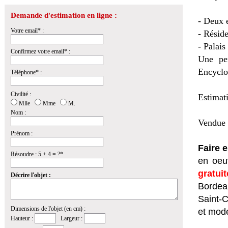
Demande d'estimation en ligne :
- Deux e
Votre email* :
- Résid
- Palais
Confirmez votre email* :
Une pen
Encyclop
Téléphone* :
Civilité :
Estimat
Mlle
Mme
M.
Nom :
Vendue 
Prénom :
Faire 
Résoudre : 5 + 4 = ?*
en oeuv
gratui
Décrire l'objet :
Bordeau
Saint-
Dimensions de l'objet (en cm) :
et mod
Hauteur :
Largeur :