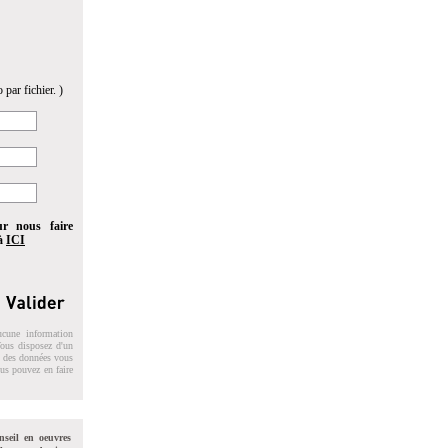
 par fichier. )
ur nous faire
 à
ICI
ucune information
 Vous disposez d'un
on des données vous
ous pouvez en faire
nseil en oeuvres