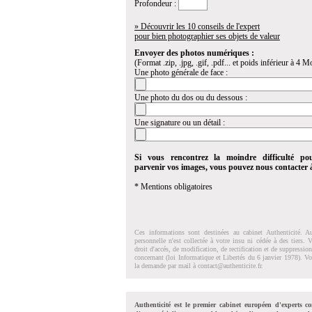
Profondeur :
» Découvrir les 10 conseils de l'expert
pour bien photographier ses objets de valeur
Envoyer des photos numériques :
(Format .zip, .jpg, .gif, .pdf... et poids inférieur à 4 Mo
Une photo générale de face :
Une photo du dos ou du dessous :
Une signature ou un détail :
Si vous rencontrez la moindre difficulté po
parvenir vos images, vous pouvez nous contacter
* Mentions obligatoires
Ces informations sont destinées au cabinet Authenticité. A
personnelle n'est collectée à votre insu ni cédée à des tiers.
droit d'accés, de modification, de rectification et de suppressi
concernant (loi Informatique et Libertés du 6 janvier 1978). V
la demande par mail à
contact@authenticite.fr
.
Authenticité est le premier cabinet européen d'experts co