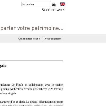
+33 6 95 34 93 78
Qui sommes-nous ?
Nous contacter
gais
illaume Le Floc'h en collaboration avec le cabinet
n gratuite Authenticité vendra aux enchères le 26 février à
indo-portugais.
marqueté d’os et clous. Le dessus, découvrant six tiroirs