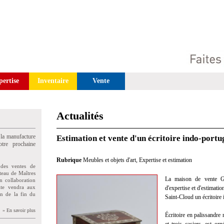
pertise
Inventaire
Vente
Actualités
 la manufacture
Estimation et vente d'un écritoire indo-portu
tre prochaine
Rubrique
Meubles et objets d'art
,
Expertise et estimation
des ventes de
teau de Maîtres
La maison de vente Gu
n collaboration
uite vendra aux
d'expertise et d'estimatio
on de la fin du
Saint-Cloud un écritoire 
» En savoir plus
Écritoire en palissandre 