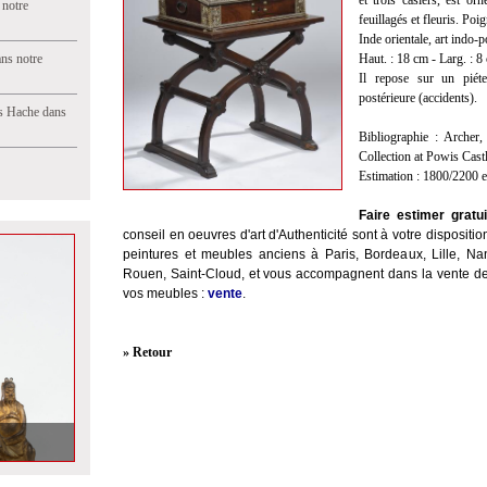
et trois casiers, est or
 notre
feuillagés et fleuris. Poig
Inde orientale, art indo-
ns notre
Haut. : 18 cm - Larg. : 8
Il repose sur un pié
postérieure (accidents).
s Hache dans
Bibliographie : Archer
Collection at Powis Castl
Estimation : 1800/2200 
Faire estimer gratu
conseil en oeuvres d'art d'Authenticité sont à votre disposition
peintures et meubles anciens à Paris, Bordeaux, Lille, Na
Rouen, Saint-Cloud, et vous accompagnent dans la vente de
vos meubles :
vente
.
» Retour