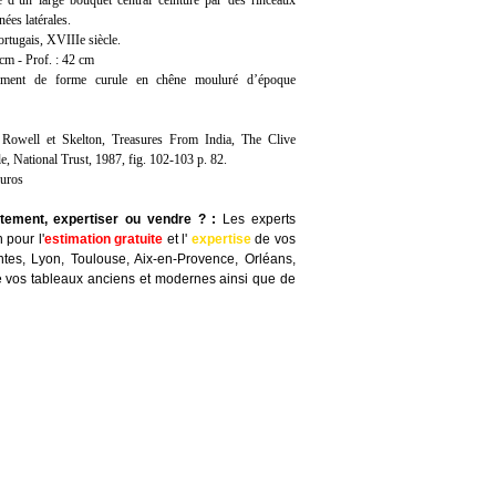
né d’un large bouquet central ceinturé par des rinceaux
nées latérales.
portugais, XVIIIe siècle.
 cm - Prof. : 42 cm
tement de forme curule en chêne mouluré d’époque
, Rowell et Skelton, Treasures From India, The Clive
e, National Trust, 1987, fig. 102-103 p. 82.
euros
itement, expertiser ou vendre ?
:
Les experts
 pour l'
estimation gratuite
et l'
expertise
de vos
ntes, Lyon, Toulouse, Aix-en-Provence, Orléans,
 vos tableaux anciens et modernes ainsi que de