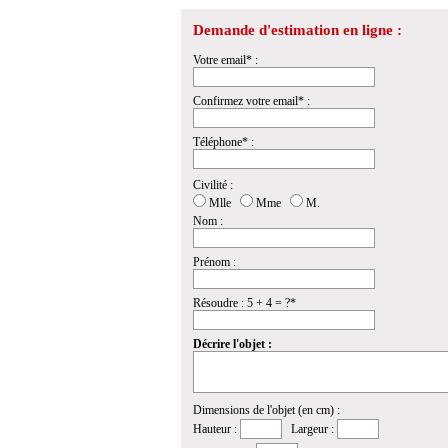
Demande d'estimation en ligne :
Votre email* :
Confirmez votre email* :
Téléphone* :
Civilité :
Mlle
Mme
M.
Nom :
Prénom :
Résoudre : 5 + 4 = ?*
Décrire l'objet :
Dimensions de l'objet (en cm) :
Hauteur :
Largeur :